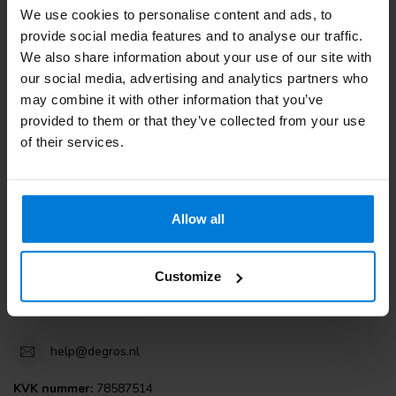
We use cookies to personalise content and ads, to
Klantenservice
provide social media features and to analyse our traffic.
We also share information about your use of our site with
Bekijk onze blogs
our social media, advertising and analytics partners who
may combine it with other information that you’ve
provided to them or that they’ve collected from your use
of their services.
Degros
Terminalweg 19A
Allow all
3821AJ Amersfoort
the Netherlands
Customize
+31 (0)30 203 59 02
help@degros.nl
KVK nummer:
78587514