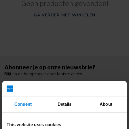
Geen producten gevonden!
GA VERDER MET WINKELEN
Abonneer je op onze nieuwsbrief
Blijf op de hoogte over onze laatste acties
Consent
Details
About
Meer informatie
Als u vragen heeft neem dan contact met op met onze
klantenservice. Of bekijk onze informatieve blogs.
This website uses cookies