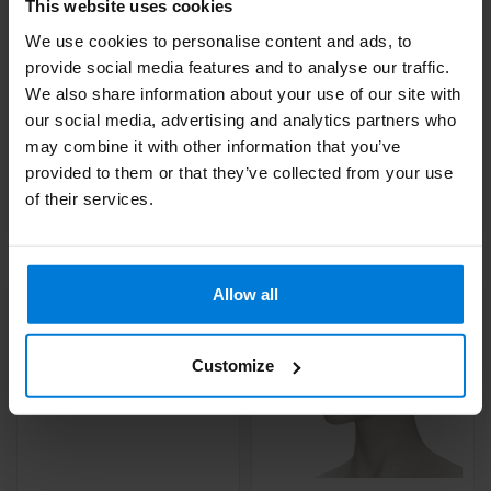
This website uses cookies
We use cookies to personalise content and ads, to
provide social media features and to analyse our traffic.
Micro Air stofzakjes
Binnenmaat meter
We also share information about your use of our site with
Deliverytime
Deliverytime
our social media, advertising and analytics partners who
may combine it with other information that you’ve
2,99
33,70
provided to them or that they’ve collected from your use
of their services.
Allow all
Customize