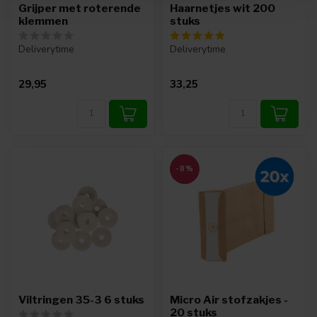
Grijper met roterende
Haarnetjes wit 200
klemmen
stuks
Deliverytime
Deliverytime
29,95
33,25
-8%
Viltringen 35-3 6 stuks
Micro Air stofzakjes -
20 stuks