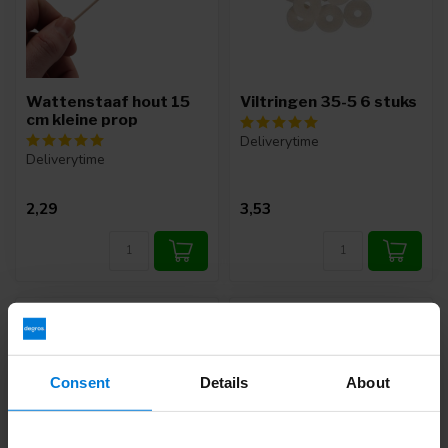
Wattenstaaf hout 15
Viltringen 35-5 6 stuks
cm kleine prop
Deliverytime
Deliverytime
2,29
3,53
Consent
Details
About