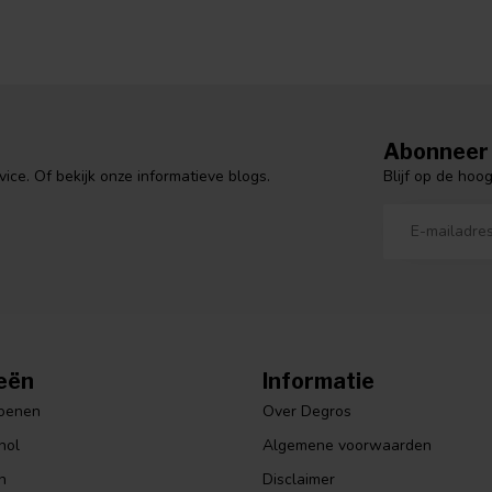
Abonneer 
Blijf op de hoo
ce. Of bekijk onze informatieve blogs.
eën
Informatie
hoenen
Over Degros
hol
Algemene voorwaarden
n
Disclaimer