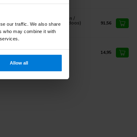
spuit 100cc incl. 3st. aanzetten /
tschild 19cm. (in luxe opbergdoos)
91,56
se our traffic. We also share
ers who may combine it with
 services.
wman ooglidspreider
14,95
Allow all