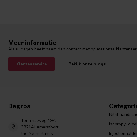
Meer informatie
Als u vragen heeft neem dan contact met op met onze klantenservi
Klantenservice
Bekijk onze blogs
Degros
Categori
Nitril handsc
Terminalweg 19A
Isopropyl alco
3821AJ Amersfoort
the Netherlands
Injectienaalde