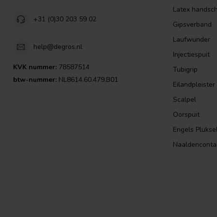
Latex handsc
+31 (0)30 203 59 02
Gipsverband
Laufwunder
help@degros.nl
Injectiespuit
KVK nummer:
78587514
Tubigrip
btw-nummer:
NL8614.60.479.B01
Eilandpleister
Scalpel
Oorspuit
Engels Plukse
Naaldenconta