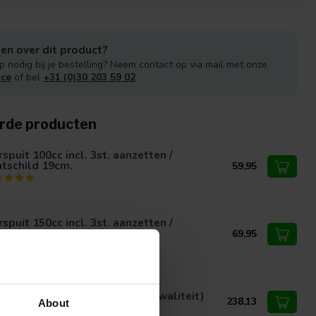
en over dit product?
p nodig bij je bestelling? Neem contact op via mail met onze
ice
of bel
+31 (0)30 203 59 02
rde producten
spuit 100cc incl. 3st. aanzetten /
tschild 19cm.
59,95
spuit 150cc incl. 3st. aanzetten /
tschild 20cm.
69,95
omatische oorspuit 10cc. (A kwaliteit)
238,13
About