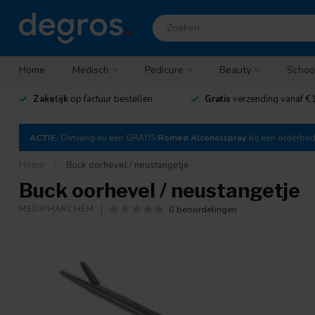
Home
Medisch
Pedicure
Beauty
Schoo
Zakelijk
op factuur bestellen
Gratis
verzending vanaf €1
ACTIE:
Ontvang nu een GRATIS
Romed Alcoholspray
bij een orderbe
Home
/
Buck oorhevel / neustangetje
Buck oorhevel / neustangetje
0 beoordelingen
MEDIPHARCHEM