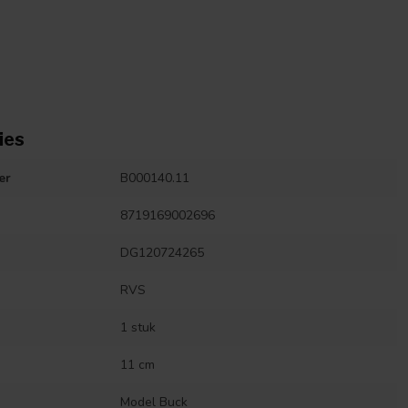
ies
er
B000140.11
8719169002696
DG120724265
RVS
1 stuk
11 cm
Model Buck