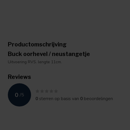
Productomschrijving
Buck oorhevel / neustangetje
Uitvoering RVS. lengte 11cm.
Reviews
0
/
5
0
sterren op basis van
0
beoordelingen