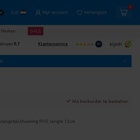
0
Mijn account
Verlanglijst
EUR
Merken
SALE
elingen
8,7
Klantenservice
8.7
0,-
Als backorder te bestellen
stangetjeUitvoering RVS. lengte 11cm.