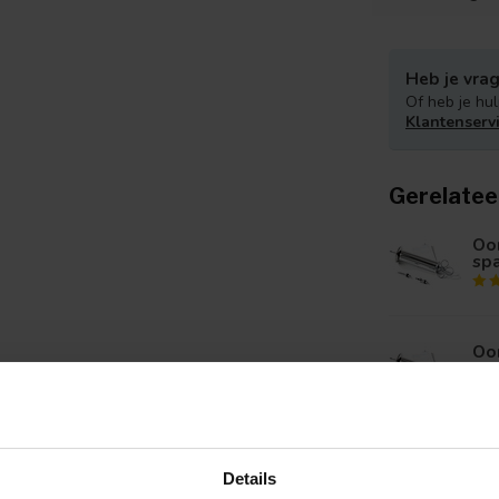
Heb je vrag
Of heb je hul
Klantenserv
Gerelatee
Oor
spa
Oor
spa
Aut
Details