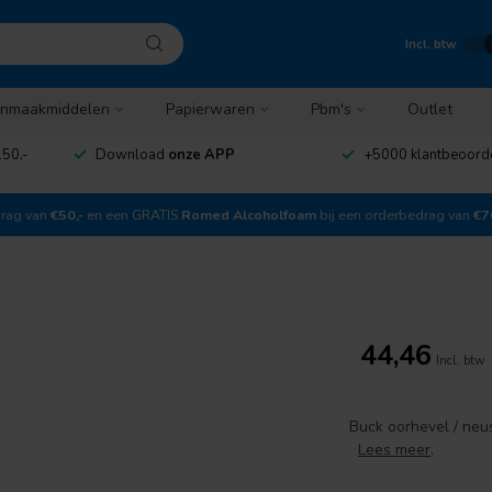
Incl. btw
nmaakmiddelen
Papierwaren
Pbm's
Outlet
50,-
Download
onze APP
+5000 klantbeoord
drag van
€50,-
en een GRATIS
Romed Alcoholfoam
bij een orderbedrag van
€7
44,46
Incl. btw
Buck oorhevel / neu
Lees meer
.