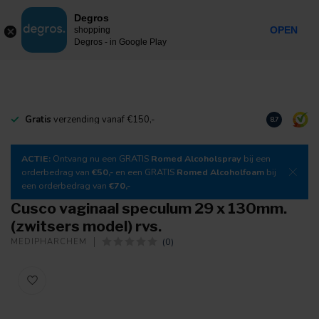
0
Degros
Incl. btw
MENU
OPEN
shopping
Degros - in Google Play
Gratis
verzending vanaf €150,-
Download
o
8.7
ACTIE:
Ontvang nu een GRATIS
Romed Alcoholspray
bij een
orderbedrag van
€50,-
en een GRATIS
Romed Alcoholfoam
bij
een orderbedrag van
€70,-
Cusco vaginaal speculum 29 x 130mm.
(zwitsers model) rvs.
(0)
MEDIPHARCHEM