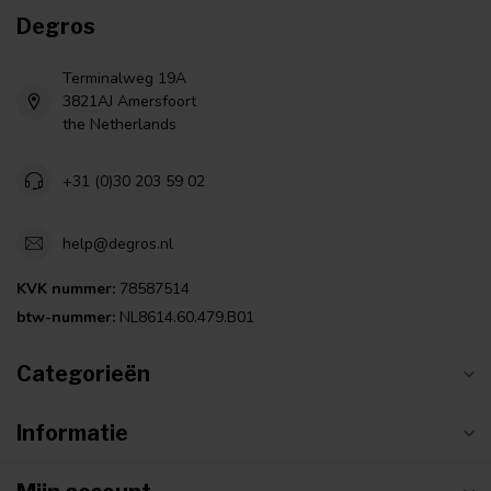
Degros
Terminalweg 19A
3821AJ Amersfoort
the Netherlands
+31 (0)30 203 59 02
help@degros.nl
KVK nummer:
78587514
btw-nummer:
NL8614.60.479.B01
Categorieën
Informatie