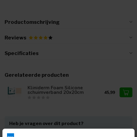
Productomschrijving
Reviews
Specificaties
Gerelateerde producten
Kliniderm Foam Silicone
schuimverband 20x20cm
45,99
Heb je vragen over dit product?
Of heb je hulp nodig bij je bestelling? Neem contact op via
mail met onze
Klantenservice
of bel
+31 (0)30 203 59 02