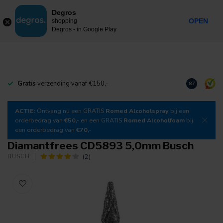
0
Degros
Incl. btw
MENU
OPEN
shopping
Degros - in Google Play
Gratis
verzending vanaf €150,-
Download
o
8.7
ACTIE:
Ontvang nu een GRATIS
Romed Alcoholspray
bij een
orderbedrag van
€50,-
en een GRATIS
Romed Alcoholfoam
bij
een orderbedrag van
€70,-
Diamantfrees CD5893 5,0mm Busch
(2)
BUSCH