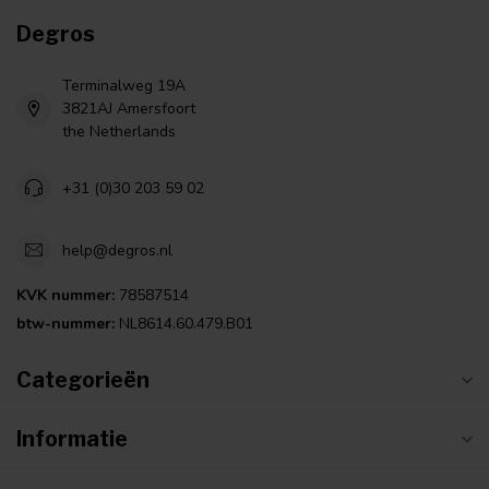
Degros
Terminalweg 19A
3821AJ Amersfoort
the Netherlands
+31 (0)30 203 59 02
help@degros.nl
KVK nummer:
78587514
btw-nummer:
NL8614.60.479.B01
Categorieën
Informatie