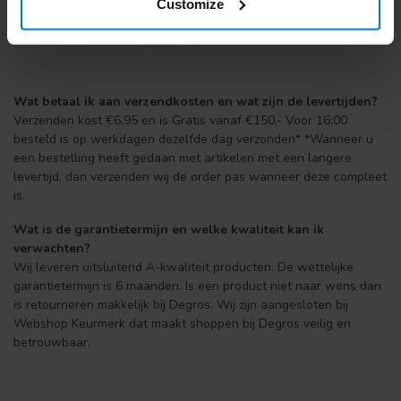
Customize
Wat betaal ik aan verzendkosten en wat zijn de levertijden?
Verzenden kost €6,95 en is Gratis vanaf €150,- Voor 16:00
besteld is op werkdagen dezelfde dag verzonden* *Wanneer u
een bestelling heeft gedaan met artikelen met een langere
levertijd, dan verzenden wij de order pas wanneer deze compleet
is.
Wat is de garantietermijn en welke kwaliteit kan ik
verwachten?
Wij leveren uitsluitend A-kwaliteit producten. De wettelijke
garantietermijn is 6 maanden. Is een product niet naar wens dan
is retourneren makkelijk bij Degros. Wij zijn aangesloten bij
Webshop Keurmerk dat maakt shoppen bij Degros veilig en
betrouwbaar.