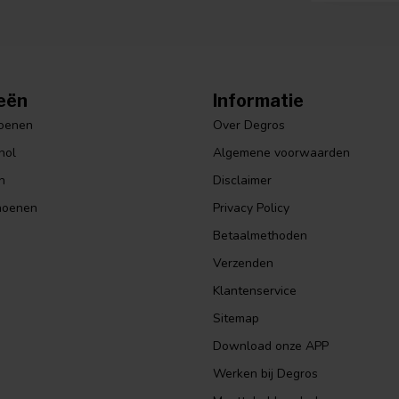
eën
Informatie
hoenen
Over Degros
hol
Algemene voorwaarden
n
Disclaimer
hoenen
Privacy Policy
Betaalmethoden
Verzenden
Klantenservice
Sitemap
Download onze APP
Werken bij Degros