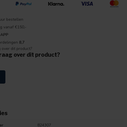
uur bestellen
g vanaf €150,-
 APP
ordelingen
8,7
raag over dit product?
ies
er
824307