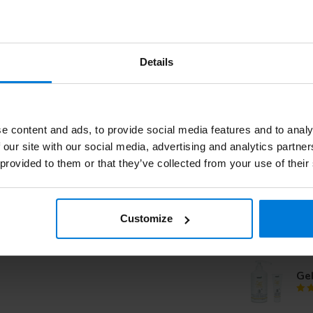
ag op mijn werk en breng de balsem ook aan
Gerelatee
oe mijn spataderen niet zo erg pijn.
Details
Ge
e content and ads, to provide social media features and to analy
Geh
 our site with our social media, advertising and analytics partn
 provided to them or that they’ve collected from your use of their
Ge
Customize
Geh