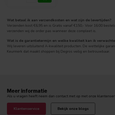
Linda D.
Wat betaal ik aan verzendkosten en wat zijn de levertijden?
Geplaatst op 23 Juli 2020 at 21:44
Verzenden kost €6,95 en is Gratis vanaf €150,- Voor 16:00 beste
Dit is het beste product ooit geprobeerd
verzenden wij de order pas wanneer deze compleet is.
Wat is de garantietermijn en welke kwaliteit kan ik verwacht
Wij leveren uitsluitend A-kwaliteit producten. De wettelijke gara
Veronica
Keurmerk dat maakt shoppen bij Degros veilig en betrouwbaar.
Geplaatst op 29 Juni 2020 at 21:03
Prima product en voordelig!
Margriet
Geplaatst op 9 Juni 2020 at 11:14
Ik gebruik dit pas een paar dagen 2 keer per dag en tot nu toe 
Meer informatie
duur) merk gekocht in een tube die na 14 dagen leeg was. Deze
Als u vragen heeft neem dan contact met op met onze klantenservi
huid.De paarse spinnetjes die ik op mijn benen heb lijken minder
over te kunnen zeggen,maar mijn benen voelen minder vermoeit
Klantenservice
Bekijk onze blogs