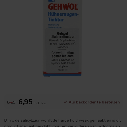
6,95
8,59
Als backorder te bestellen
Incl. btw
D.m.v. de salicylzuur wordt de harde huid week gemaakt en is dit
product speciaal geschikt voor het verwijderen van likdoorns en