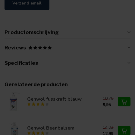
Verzend email
Productomschrijving
Reviews
Specificaties
Gerelateerde producten
10,75
Gehwol fusskraft blauw
9,95
14,03
Gehwol Beenbalsem
12,99