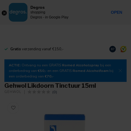
0
Degros
Incl. btw
MENU
OPEN
shopping
Degros - in Google Play
Gratis
verzending vanaf €150,-
Download
o
8.7
ACTIE:
Ontvang nu een GRATIS
Romed Alcoholspray
bij een
orderbedrag van
€50,-
en een GRATIS
Romed Alcoholfoam
bij
een orderbedrag van
€70,-
Gehwol Likdoorn Tinctuur 15ml
(0)
GEHWOL