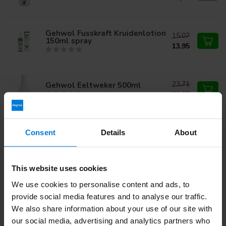
Gehwol Fusskraft Kruidenlotion
15,07
150ml spray
13,95
23,71
Gehwol Eeltweker 500ml
21,95
9,67
Consent
Details
About
Gehwol Fluid 15ml Pipet
8,95
This website uses cookies
We use cookies to personalise content and ads, to
Heb je vragen over dit product?
provide social media features and to analyse our traffic.
Of heb je hulp nodig bij je bestelling? Neem contact op via
We also share information about your use of our site with
mail met onze
Klantenservice
of bel
+31 (0)30 203 59 02
our social media, advertising and analytics partners who