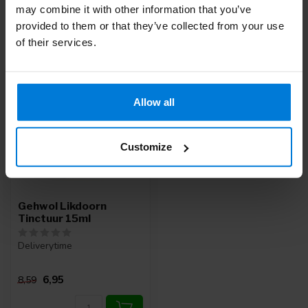
may combine it with other information that you’ve
provided to them or that they’ve collected from your use
Recent bekeken
of their services.
-19%
Allow all
Customize
Gehwol Likdoorn
Tinctuur 15ml
Deliverytime
6,95
8,59