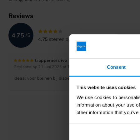
Reviews
4.75
/
5
4.75
sterren op basis van
13
beoordelingen
trappeniers ivo
Geplaatst op 21 Juni 2023 at 19:27
Consent
ideaal voor bleinen bij diabetischi werkt perfect
This website uses cookies
We use cookies to personalis
information about your use of
other information that you’ve
Jan 
Gepla
5 Feb
2019 