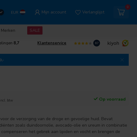
0
Mijn account
Verlanglijst
EUR
Merken
SALE
elingen
8,7
Klantenservice
8.7
0,-
Op voorraad
Incl. btw
voor de verzorging van de droge en gevoelige huid. Bevat
iënten zoals duindoornolie, avocado-olie en ureum in combinatie
ij compenseren het gebrek aan lipiden en vocht en brengen de