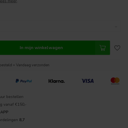
Lees meer
.
In mijn winkelwagen
besteld = Vandaag verzonden
uur bestellen
g vanaf €150,-
 APP
ordelingen
8,7