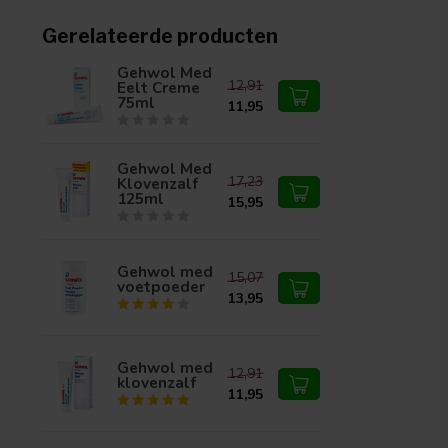
voor mij.
met 
binn
Gerelateerde producten
minu
Gehwol Med
ik bi
12,91
Eelt Creme
was
75ml
11,95
afge
Gehwol Med
17,23
Klovenzalf
125ml
15,95
Gehwol med
15,07
voetpoeder
13,95
Gehwol med
12,91
klovenzalf
11,95