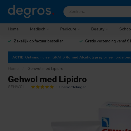
Home
Medisch
Pedicure
Beauty
Schoo
Zakelijk
op factuur bestellen
Gratis
verzending vanaf €1
ACTIE:
Ontvang nu een GRATIS
Romed Alcoholspray
bij een orderbe
Home
/
Gehwol med Lipidro
Gehwol med Lipidro
13 beoordelingen
GEHWOL