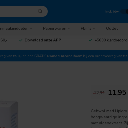
Incl. btw
nmaakmiddelen
Papierwaren
Pbm's
Outlet
50,-
Download
onze APP
+5000 klantbeoord
drag van
€50,-
en een GRATIS
Romed Alcoholfoam
bij een orderbedrag van
€7
11,95
12,91
Gehwol med Lipidro 
hoogwaardige ingred
met algenextract. Z