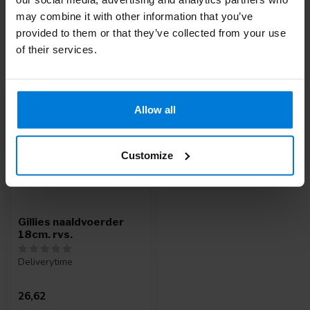
may combine it with other information that you’ve
provided to them or that they’ve collected from your use
of their services.
Recent bekeken
Allow all
Customize
Gillies naaldvoerder
18cm. rvs.
Deliverytime
26,62