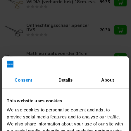
WIDIA (verharde bek) 18cm. rvs.
99,35
Onthechtingsschaar Spencer
RVS
20,30
Mathieu naaldvoerder 14cm.
rvs.
36,09
Consent
Details
About
Olsen-Hegar naaldvoerder
WIDIA (verharde bek) 17cm. rvs.
79,86
This website uses cookies
We use cookies to personalise content and ads, to
Heb je vragen over dit product?
provide social media features and to analyse our traffic.
Of heb je hulp nodig bij je bestelling? Neem contact op via
We also share information about your use of our site with
mail met onze
Klantenservice
of bel
+31 (0)30 203 59 02
our social media, advertising and analytics partners who