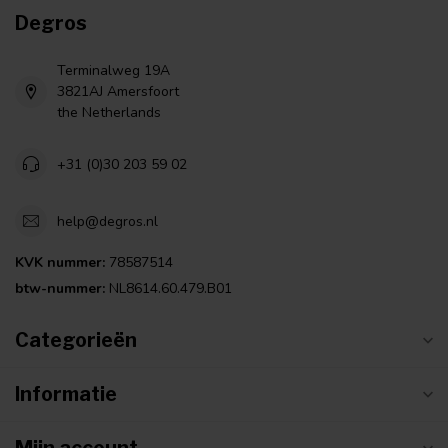
Degros
Terminalweg 19A
3821AJ Amersfoort
the Netherlands
+31 (0)30 203 59 02
help@degros.nl
KVK nummer:
78587514
btw-nummer:
NL8614.60.479.B01
Categorieën
Informatie