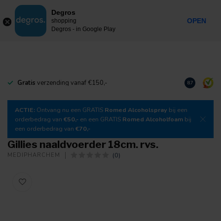
0
Degros
Incl. btw
MENU
OPEN
shopping
Degros - in Google Play
Gratis
verzending vanaf €150,-
Download
o
8.7
ACTIE:
Ontvang nu een GRATIS
Romed Alcoholspray
bij een
orderbedrag van
€50,-
en een GRATIS
Romed Alcoholfoam
bij
een orderbedrag van
€70,-
Gillies naaldvoerder 18cm. rvs.
(0)
MEDIPHARCHEM