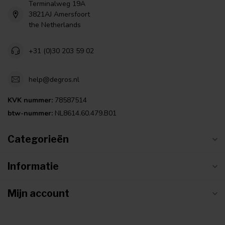
Terminalweg 19A
3821AJ Amersfoort
the Netherlands
+31 (0)30 203 59 02
help@degros.nl
KVK nummer:
78587514
btw-nummer:
NL8614.60.479.B01
Categorieën
Informatie
Mijn account