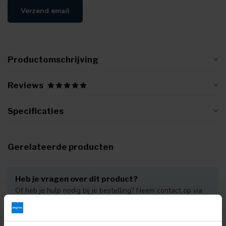
Verzend email
Productomschrijving
Reviews
Specificaties
Gerelateerde producten
Heb je vragen over dit product?
Of heb je hulp nodig bij je bestelling? Neem contact op via
mail met onze
Klantenservice
of bel
+31 (0)30 203 59 02