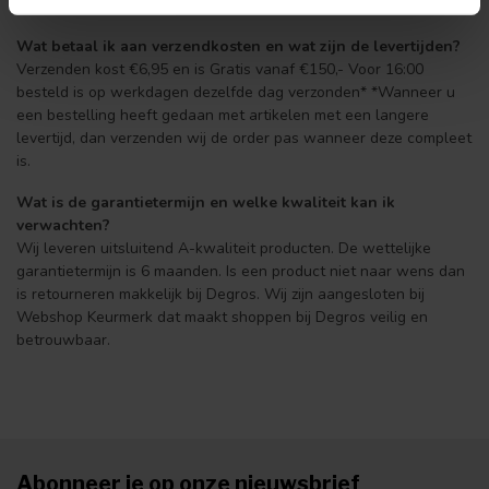
Wat betaal ik aan verzendkosten en wat zijn de levertijden?
Verzenden kost €6,95 en is Gratis vanaf €150,- Voor 16:00
besteld is op werkdagen dezelfde dag verzonden* *Wanneer u
een bestelling heeft gedaan met artikelen met een langere
levertijd, dan verzenden wij de order pas wanneer deze compleet
is.
Wat is de garantietermijn en welke kwaliteit kan ik
verwachten?
Wij leveren uitsluitend A-kwaliteit producten. De wettelijke
garantietermijn is 6 maanden. Is een product niet naar wens dan
is retourneren makkelijk bij Degros. Wij zijn aangesloten bij
Webshop Keurmerk dat maakt shoppen bij Degros veilig en
betrouwbaar.
Abonneer je op onze nieuwsbrief