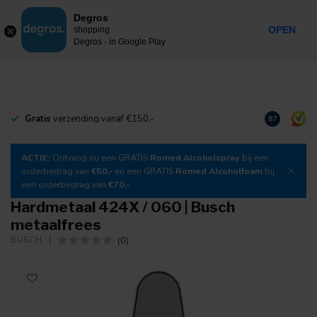
0
Degros
Incl. btw
MENU
OPEN
shopping
Degros - in Google Play
Gratis
verzending vanaf €150,-
Download
o
8.7
ACTIE:
Ontvang nu een GRATIS
Romed Alcoholspray
bij een
orderbedrag van
€50,-
en een GRATIS
Romed Alcoholfoam
bij
een orderbedrag van
€70,-
Hardmetaal 424X / 060 | Busch
metaalfrees
(0)
BUSCH