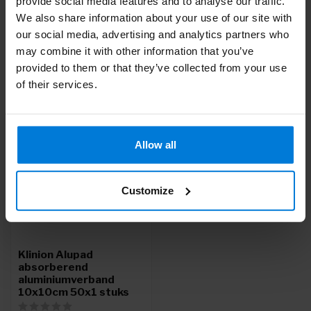
provide social media features and to analyse our traffic.
Of heb je hulp nodig bij je bestelling? Neem contact op via
We also share information about your use of our site with
mail met onze
Klantenservice
of bel
+31 (0)30 203 59 02
our social media, advertising and analytics partners who
may combine it with other information that you’ve
provided to them or that they’ve collected from your use
Recent bekeken
of their services.
Allow all
Customize
Klinion Alupad
absorberend
aluminiumverband
10x10cm 50x1 stuks