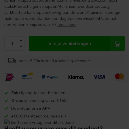
Klinion Alupad absorberend aluminiumverband 10x10cm 50x1
stuksProduct eigenschappenAluminium wondcontactlaag
verkleint de kans op verkleving aan de wondAluminiumkleurige
zijde op de wond plaatsen en dagelijks verwisselenMateriaal:
non-woven kompres van 70
Lees meer
.
In mijn winkelwagen
Voor 16:00u besteld = Vandaag verzonden
Zakelijk
op factuur bestellen
Gratis
verzending vanaf €150,-
Download
onze APP
+5000 klantbeoordelingen
8,7
Heeft u een vraag over dit product?