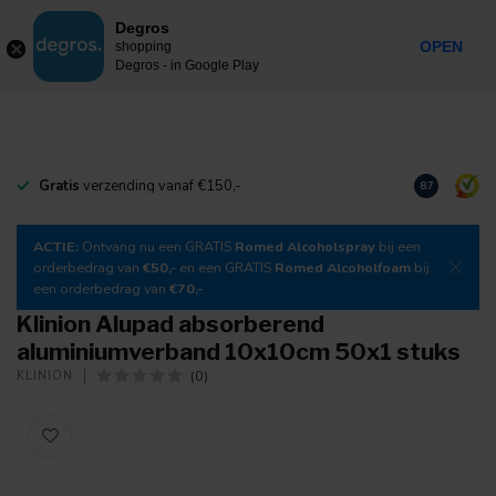
0
Degros
Incl. btw
MENU
OPEN
shopping
Degros - in Google Play
Gratis
verzending vanaf €150,-
Download
o
8.7
ACTIE:
Ontvang nu een GRATIS
Romed Alcoholspray
bij een
orderbedrag van
€50,-
en een GRATIS
Romed Alcoholfoam
bij
een orderbedrag van
€70,-
Klinion Alupad absorberend
aluminiumverband 10x10cm 50x1 stuks
(0)
KLINION