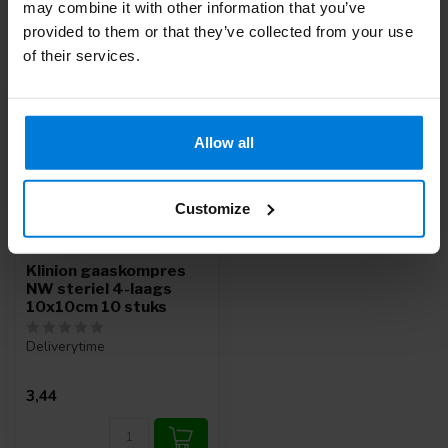
may combine it with other information that you’ve
Recent bekeken
provided to them or that they’ve collected from your use
of their services.
Allow all
Customize
Klinion gaaskompres
NW steriel 4-laags
10x10cm 10 stuks
Deliverytime
3,44