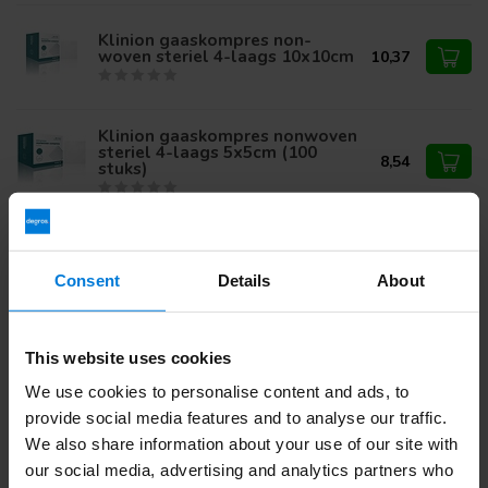
Klinion gaaskompres non-
woven steriel 4-laags 10x10cm
10,37
Klinion gaaskompres nonwoven
steriel 4-laags 5x5cm (100
8,54
stuks)
Klinion gaaskompres HG steriel
12-laags 10x10cm 100 stuks
21,59
Consent
Details
About
This website uses cookies
Heb je vragen over dit product?
We use cookies to personalise content and ads, to
Of heb je hulp nodig bij je bestelling? Neem contact op via
provide social media features and to analyse our traffic.
mail met onze
Klantenservice
of bel
+31 (0)30 203 59 02
We also share information about your use of our site with
our social media, advertising and analytics partners who