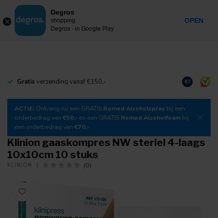
0
Degros
Incl. btw
MENU
OPEN
shopping
Degros - in Google Play
Gratis
verzending vanaf €150,-
Download
o
8.7
ACTIE:
Ontvang nu een GRATIS
Romed Alcoholspray
bij een
orderbedrag van
€50,-
en een GRATIS
Romed Alcoholfoam
bij
een orderbedrag van
€70,-
Klinion gaaskompres NW steriel 4-laags
10x10cm 10 stuks
(0)
KLINION