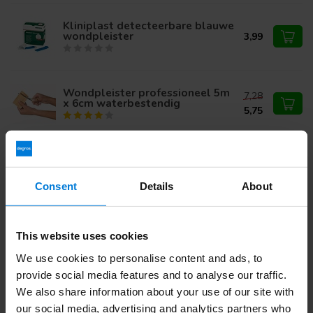
Kliniplast detecteerbare blauwe
wondpleister
3,99
Wondpleister professioneel 5m
7,28
x 6cm waterbestendig
5,75
Cosmopor E wondverband
steriel 7,2x5cm 50 stuks
11,76
Consent
Details
About
This website uses cookies
Heb je vragen over dit product?
Of heb je hulp nodig bij je bestelling? Neem contact op via
We use cookies to personalise content and ads, to
mail met onze
Klantenservice
of bel
+31 (0)30 203 59 02
provide social media features and to analyse our traffic.
We also share information about your use of our site with
our social media, advertising and analytics partners who