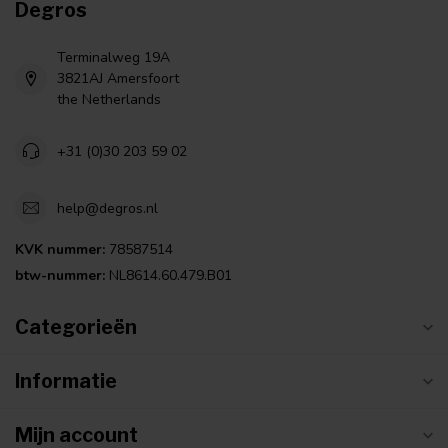
Degros
Terminalweg 19A
3821AJ Amersfoort
the Netherlands
+31 (0)30 203 59 02
help@degros.nl
KVK nummer:
78587514
btw-nummer:
NL8614.60.479.B01
Categorieën
Informatie
Mijn account