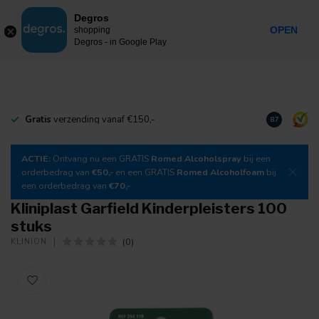
0
Degros
Incl. btw
MENU
OPEN
shopping
Degros - in Google Play
Gratis
verzending vanaf €150,-
Download
o
8.7
ACTIE:
Ontvang nu een GRATIS
Romed Alcoholspray
bij een
orderbedrag van
€50,-
en een GRATIS
Romed Alcoholfoam
bij
een orderbedrag van
€70,-
Kliniplast Garfield Kinderpleisters 100
stuks
(0)
KLINION