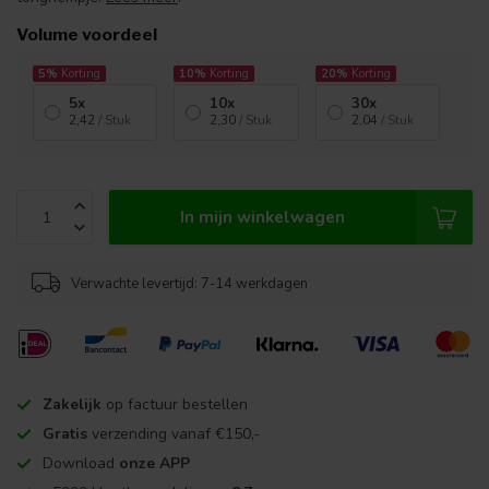
Volume voordeel
5%
Korting
10%
Korting
20%
Korting
5x
10x
30x
2,42
/ Stuk
2,30
/ Stuk
2,04
/ Stuk
In mijn winkelwagen
Verwachte levertijd: 7-14 werkdagen
Zakelijk
op factuur bestellen
Gratis
verzending vanaf €150,-
Download
onze APP