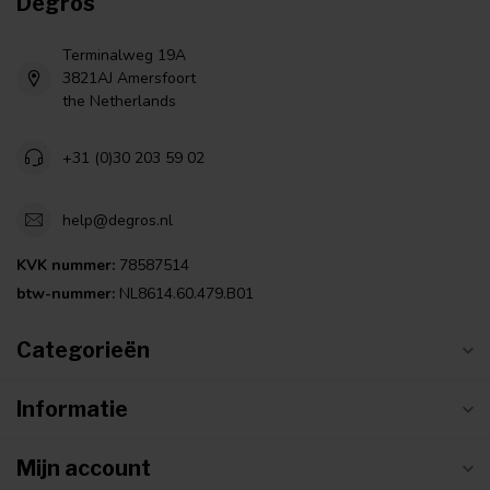
Degros
Terminalweg 19A
3821AJ Amersfoort
the Netherlands
+31 (0)30 203 59 02
help@degros.nl
KVK nummer:
78587514
btw-nummer:
NL8614.60.479.B01
Categorieën
Informatie
Mijn account