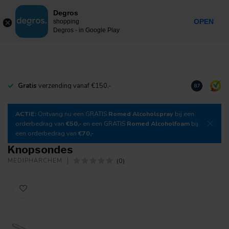
0
Degros
Incl. btw
MENU
OPEN
shopping
Degros - in Google Play
Gratis
verzending vanaf €150,-
Download
o
8.7
ACTIE:
Ontvang nu een GRATIS
Romed Alcoholspray
bij een
orderbedrag van
€50,-
en een GRATIS
Romed Alcoholfoam
bij
een orderbedrag van
€70,-
Knopsondes
(0)
MEDIPHARCHEM