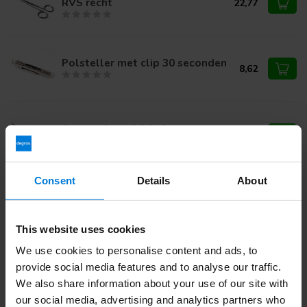
RVS recht
22,77
Polsteller met clip 30 seconden
8,62
Agravepincet Michel
11,81
Consent
Details
About
Sleufsonde voor tongriem RVS
7,69
This website uses cookies
We use cookies to personalise content and ads, to
provide social media features and to analyse our traffic.
Heb je vragen over dit product?
We also share information about your use of our site with
Of heb je hulp nodig bij je bestelling? Neem contact op via
mail met onze
Klantenservice
of bel
+31 (0)30 203 59 02
our social media, advertising and analytics partners who