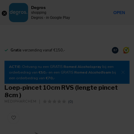
0
Degros
Incl. btw
MENU
OPEN
shopping
Degros - in Google Play
Gratis
verzending vanaf €150,-
Download
o
8.7
ACTIE:
Ontvang nu een GRATIS
Romed Alcoholspray
bij een
orderbedrag van
€50,-
en een GRATIS
Romed Alcoholfoam
bij
een orderbedrag van
€70,-
Loep-pincet 10cm RVS (lengte pincet
8cm )
(0)
MEDIPHARCHEM