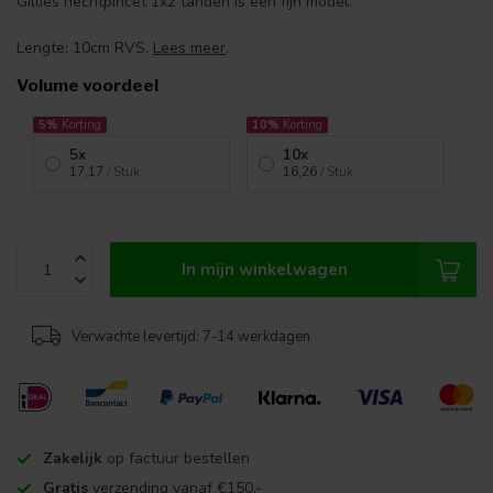
Gillies hechtpincet 1x2 tanden is een fijn model.
Lengte: 10cm RVS.
Lees meer
.
Volume voordeel
5%
Korting
10%
Korting
5x
10x
17,17
/ Stuk
16,26
/ Stuk
In mijn winkelwagen
Verwachte levertijd: 7-14 werkdagen
Zakelijk
op factuur bestellen
Gratis
verzending vanaf €150,-