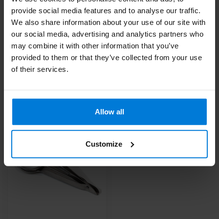
provide social media features and to analyse our traffic.
We also share information about your use of our site with
our social media, advertising and analytics partners who
Heb je vragen over dit product?
may combine it with other information that you’ve
Of heb je hulp nodig bij je bestelling? Neem contact op via
provided to them or that they’ve collected from your use
mail met onze
Klantenservice
of bel
+31 (0)30 203 59 02
of their services.
Recent bekeken
Allow all
Customize