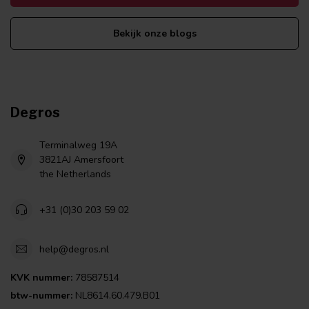
Bekijk onze blogs
Degros
Terminalweg 19A
3821AJ Amersfoort
the Netherlands
+31 (0)30 203 59 02
help@degros.nl
KVK nummer:
78587514
btw-nummer:
NL8614.60.479.B01