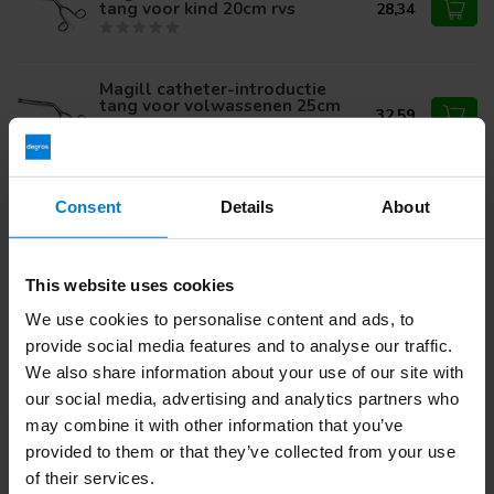
tang voor kind 20cm rvs
28,34
Magill catheter-introductie
tang voor volwassenen 25cm
32,59
rvs
Consent
Details
About
Heb je vragen over dit product?
Of heb je hulp nodig bij je bestelling? Neem contact op via
mail met onze
Klantenservice
of bel
+31 (0)30 203 59 02
This website uses cookies
We use cookies to personalise content and ads, to
provide social media features and to analyse our traffic.
Recent bekeken
We also share information about your use of our site with
our social media, advertising and analytics partners who
may combine it with other information that you’ve
provided to them or that they’ve collected from your use
of their services.