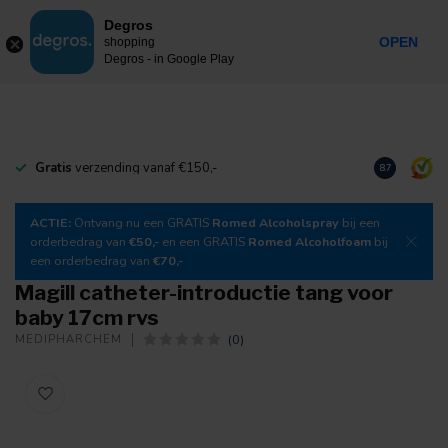
0
Degros
Incl. btw
MENU
OPEN
shopping
Degros - in Google Play
Gratis
verzending vanaf €150,-
Download
o
8.7
ACTIE:
Ontvang nu een GRATIS
Romed Alcoholspray
bij een
orderbedrag van
€50,-
en een GRATIS
Romed Alcoholfoam
bij
een orderbedrag van
€70,-
Magill catheter-introductie tang voor
baby 17cm rvs
(0)
MEDIPHARCHEM