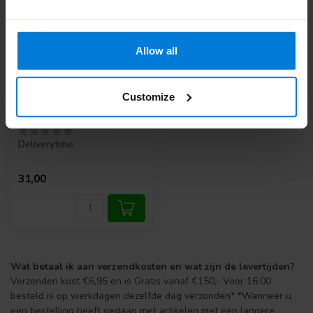
Allow all
Magill catheter-
Customize
introductie tang voor
baby 17cm rvs
Deliverytime
31,00
Wat betaal ik aan verzendkosten en wat zijn de levertijden?
Verzenden kost €6,95 en is Gratis vanaf €150,- Voor 16:00
besteld is op werkdagen dezelfde dag verzonden* *Wanneer u
een bestelling heeft gedaan met artikelen met een langere