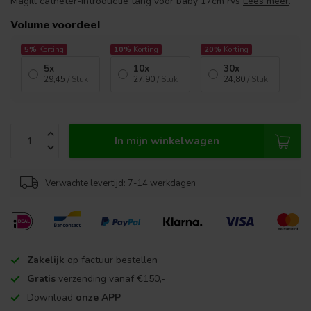
Magill catheter-introductie tang voor baby 17cm rvs
Lees meer
.
Volume voordeel
5%
Korting
10%
Korting
20%
Korting
5x
10x
30x
29,45
/ Stuk
27,90
/ Stuk
24,80
/ Stuk
In mijn winkelwagen
Verwachte levertijd: 7-14 werkdagen
Zakelijk
op factuur bestellen
Gratis
verzending vanaf €150,-
Download
onze APP