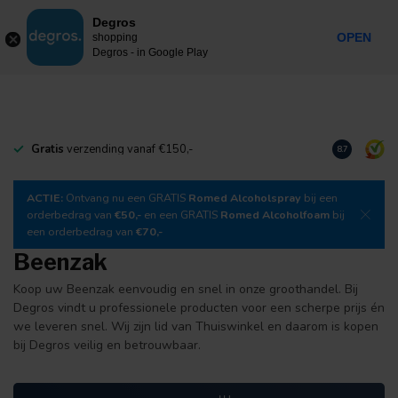
0
Degros
Incl. btw
MENU
OPEN
shopping
Degros - in Google Play
Gratis
verzending vanaf €150,-
Download
o
8.7
ACTIE:
Ontvang nu een GRATIS
Romed Alcoholspray
bij een
orderbedrag van
€50,-
en een GRATIS
Romed Alcoholfoam
bij
een orderbedrag van
€70,-
Beenzak
Koop uw Beenzak eenvoudig en snel in onze groothandel. Bij
Degros vindt u professionele producten voor een scherpe prijs én
we leveren snel. Wij zijn lid van Thuiswinkel en daarom is kopen
bij Degros veilig en betrouwbaar.