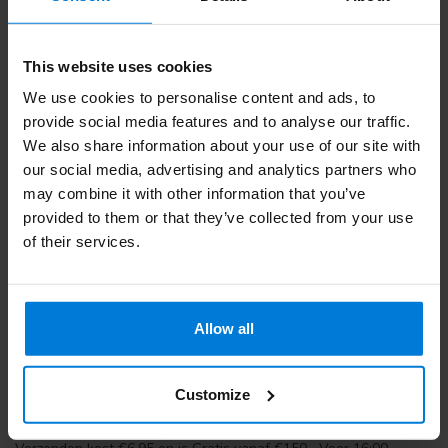
This website uses cookies
We use cookies to personalise content and ads, to
provide social media features and to analyse our traffic.
We also share information about your use of our site with
our social media, advertising and analytics partners who
may combine it with other information that you’ve
provided to them or that they’ve collected from your use
of their services.
Koop uw Beenzak eenvoudig en snel in onze groothandel. Bij
Allow all
Degros vindt u professionele producten voor een scherpe prijs én
we leveren snel. Wij zijn lid van Thuiswinkel en daarom is kopen
bij Degros veilig en betrouwbaar.
Customize
Wat betaal ik aan verzendkosten en wat zijn de levertijden?