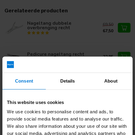
Gerelateerde producten
Nageltang dubbele
69,50
overbrenging recht
67,50
Pedicure nageltang recht
22,95
Consent
Details
About
Pedicure / nageltang gebogen
27,97
This website uses cookies
We use cookies to personalise content and ads, to
Heb je vragen over dit product?
provide social media features and to analyse our traffic.
Of heb je hulp nodig bij je bestelling? Neem contact op via
We also share information about your use of our site with
mail met onze
Klantenservice
of bel
+31 (0)30 203 59 02
our social media, advertising and analytics partners who