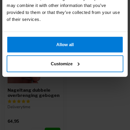
may combine it with other information that you’ve
provided to them or that they’ve collected from your use
Recent bekeken
of their services.
Allow all
Customize
Nageltang dubbele
overbrenging gebogen
Deliverytime
64,95