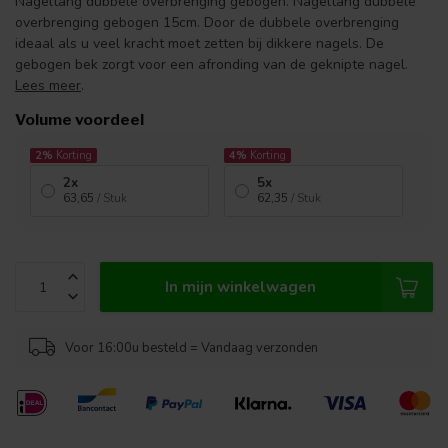
Nageltang dubbele overbrenging gebogen. Nageltang dubbele
overbrenging gebogen 15cm. Door de dubbele overbrenging
ideaal als u veel kracht moet zetten bij dikkere nagels. De
gebogen bek zorgt voor een afronding van de geknipte nagel.
Lees meer
.
Volume voordeel
2%
Korting
4%
Korting
2x
5x
63,65
/ Stuk
62,35
/ Stuk
In mijn winkelwagen
Voor 16:00u besteld = Vandaag verzonden