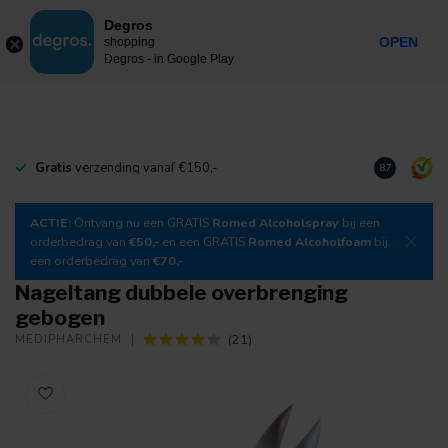
0
Degros
Incl. btw
MENU
OPEN
shopping
Degros - in Google Play
Gratis
verzending vanaf €150,-
Download
o
8.7
ACTIE:
Ontvang nu een GRATIS
Romed Alcoholspray
bij een
orderbedrag van
€50,-
en een GRATIS
Romed Alcoholfoam
bij
een orderbedrag van
€70,-
Nageltang dubbele overbrenging
gebogen
(21)
MEDIPHARCHEM