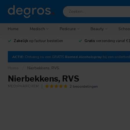
Home
Medisch
Pedicure
Beauty
Schoo
Zakelijk
op factuur bestellen
Gratis
verzending vanaf €1
ACTIE:
Ontvang nu een GRATIS
Romed Alcoholspray
bij een orderbe
Home
/
Nierbekkens, RVS
Nierbekkens, RVS
2 beoordelingen
MEDIPHARCHEM