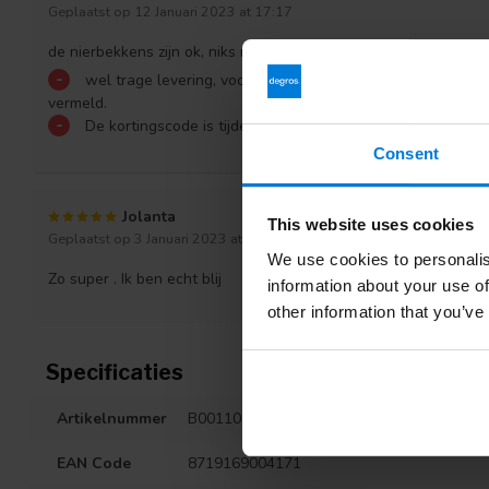
Geplaatst op 12 Januari 2023 at 17:17
de nierbekkens zijn ok, niks mis mee. precies zoals ik ze verwac
-
wel trage levering, voor 10 uur besteld en niet de volge
vermeld.
-
De kortingscode is tijdens het bestelproces niet meer teru
Consent
Jolanta
This website uses cookies
Geplaatst op 3 Januari 2023 at 07:12
We use cookies to personalis
Zo super . Ik ben echt blij
information about your use of
other information that you’ve
Specificaties
Artikelnummer
B001106.25
EAN Code
8719169004171