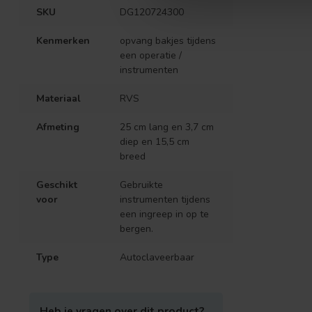
SKU
DG120724300
Kenmerken
opvang bakjes tijdens
een operatie /
instrumenten
Materiaal
RVS
Afmeting
25 cm lang en 3,7 cm
diep en 15,5 cm
breed
Geschikt
Gebruikte
voor
instrumenten tijdens
een ingreep in op te
bergen.
Type
Autoclaveerbaar
Heb je vragen over dit product?