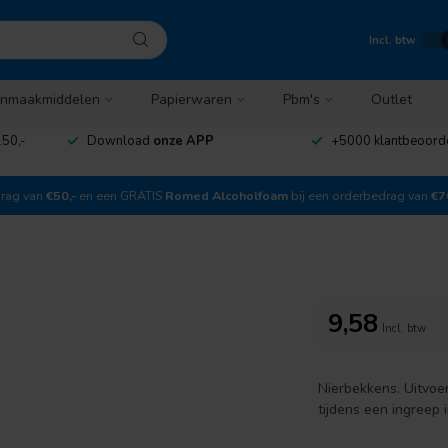
Incl. btw
nmaakmiddelen
Papierwaren
Pbm's
Outlet
50,-
Download
onze APP
+5000 klantbeoord
drag van
€50,-
en een GRATIS
Romed Alcoholfoam
bij een orderbedrag van
€7
9,58
Incl. btw
Nierbekkens. Uitvoe
tijdens een ingreep 