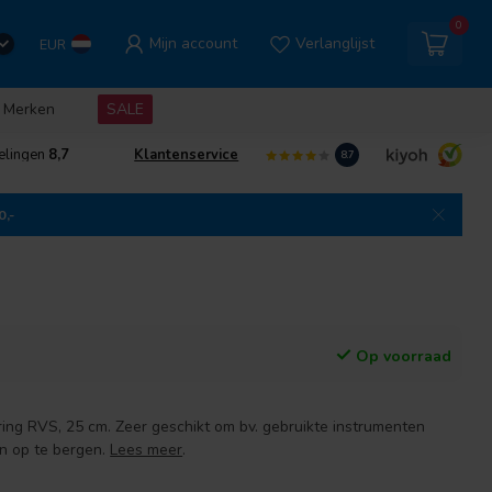
0
Mijn account
Verlanglijst
EUR
Merken
SALE
elingen
8,7
Klantenservice
8.7
0,-
Op voorraad
ring RVS, 25 cm. Zeer geschikt om bv. gebruikte instrumenten
in op te bergen.
Lees meer
.