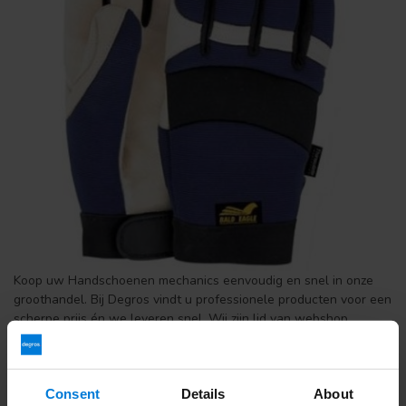
Koop uw Handschoenen mechanics eenvoudig en snel in onze
groothandel. Bij Degros vindt u professionele producten voor een
scherpe prijs én we leveren snel. Wij zijn lid van webshop
keurmerk en daarom is kopen bij Degros veilig en betrouwbaar.
Wat betaal ik aan verzendkosten en wat zijn de levertijden?
Verzenden kost €6,95 en is Gratis vanaf €150,- Voor 16:00
Consent
Details
About