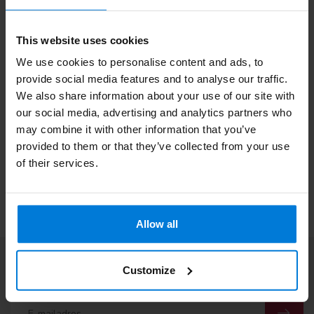
besteld is op werkdagen dezelfde dag verzonden* *Wanneer u
een bestelling heeft gedaan met artikelen met een langere
levertijd, dan verzenden wij de order pas wanneer deze compleet
This website uses cookies
is.
We use cookies to personalise content and ads, to
Wat is de garantietermijn en welke kwaliteit kan ik
provide social media features and to analyse our traffic.
verwachten?
We also share information about your use of our site with
Wij leveren uitsluitend A-kwaliteit producten. De wettelijke
our social media, advertising and analytics partners who
garantietermijn is 6 maanden. Is een product niet naar wens dan
may combine it with other information that you’ve
is retourneren makkelijk bij Degros. Wij zijn aangesloten bij
provided to them or that they’ve collected from your use
Webshop Keurmerk dat maakt shoppen bij Degros veilig en
betrouwbaar.
of their services.
Allow all
Abonneer je op onze nieuwsbrief
Customize
Blijf op de hoogte over onze laatste acties