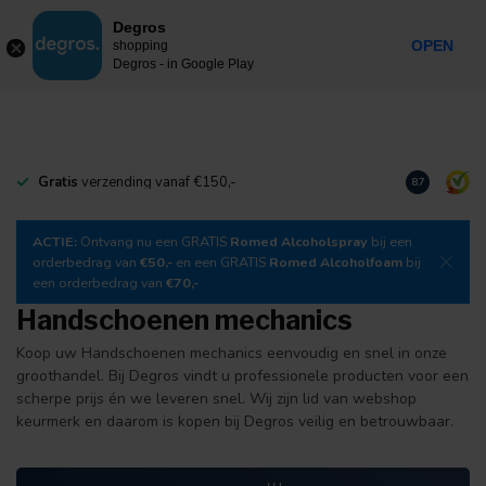
0
Degros
Incl. btw
MENU
OPEN
shopping
Degros - in Google Play
Gratis
verzending vanaf €150,-
Download
o
8.7
ACTIE:
Ontvang nu een GRATIS
Romed Alcoholspray
bij een
orderbedrag van
€50,-
en een GRATIS
Romed Alcoholfoam
bij
een orderbedrag van
€70,-
Handschoenen mechanics
Koop uw Handschoenen mechanics eenvoudig en snel in onze
groothandel. Bij Degros vindt u professionele producten voor een
scherpe prijs én we leveren snel. Wij zijn lid van webshop
keurmerk en daarom is kopen bij Degros veilig en betrouwbaar.