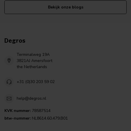
Bekijk onze blogs
Degros
Terminalweg 19A
3821AJ Amersfoort
the Netherlands
+31 (0)30 203 59 02
help@degros.nl
KVK nummer:
78587514
btw-nummer:
NL8614.60.479.B01