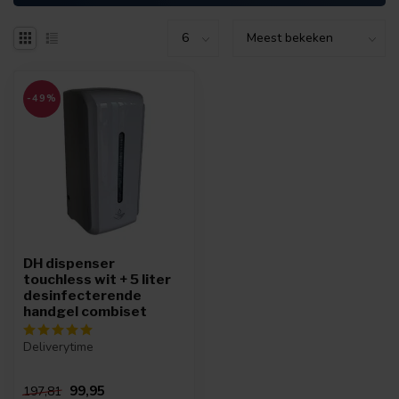
-49%
DH dispenser
touchless wit + 5 liter
desinfecterende
handgel combiset
Deliverytime
99,95
197,81