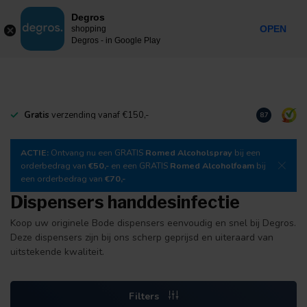
0
Degros
Incl. btw
MENU
OPEN
shopping
Degros - in Google Play
Gratis
verzending vanaf €150,-
Download
o
8.7
ACTIE:
Ontvang nu een GRATIS
Romed Alcoholspray
bij een
orderbedrag van
€50,-
en een GRATIS
Romed Alcoholfoam
bij
een orderbedrag van
€70,-
Dispensers handdesinfectie
Koop uw originele Bode dispensers eenvoudig en snel bij Degros.
Deze dispensers zijn bij ons scherp geprijsd en uiteraard van
uitstekende kwaliteit.
Filters