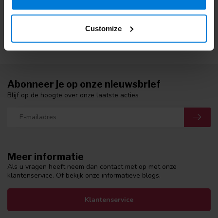
Webshop Keurmerk dat maakt shoppen bij Degros veilig en
betrouwbaar.
Customize
Abonneer je op onze nieuwsbrief
Blijf op de hoogte over onze laatste acties
Meer informatie
Als u vragen heeft neem dan contact met op met onze
klantenservice. Of bekijk onze informatieve blogs.
Klantenservice