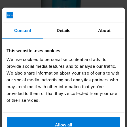
Consent
Details
About
Koop uw originele Bode dispensers eenvoudig en snel bij Degros.
Deze dispensers zijn bij ons scherp geprijsd en uiteraard van
uitstekende kwaliteit.
This website uses cookies
Wat betaal ik aan verzendkosten en wat zijn de levertijden?
We use cookies to personalise content and ads, to
Verzenden kost €6,95 en is Gratis vanaf €150,- Voor 16:00
provide social media features and to analyse our traffic.
besteld is op werkdagen dezelfde dag verzonden* *Wanneer u
We also share information about your use of our site with
een bestelling heeft gedaan met artikelen met een langere
our social media, advertising and analytics partners who
levertijd, dan verzenden wij de order pas wanneer deze compleet
may combine it with other information that you’ve
is.
provided to them or that they’ve collected from your use
Wat is de garantietermijn en welke kwaliteit kan ik
of their services.
verwachten?
Wij leveren uitsluitend A-kwaliteit producten. De wettelijke
garantietermijn is 6 maanden. Is een product niet naar wens dan
is retourneren makkelijk bij Degros. Wij zijn aangesloten bij
Allow all