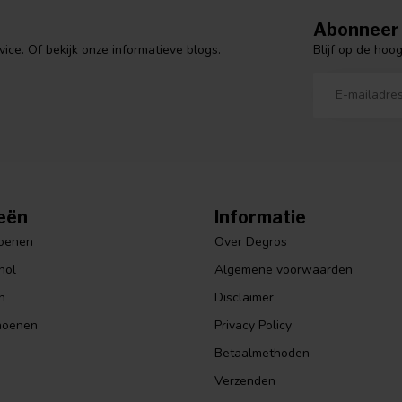
Abonneer 
Blijf op de hoo
ce. Of bekijk onze informatieve blogs.
eën
Informatie
hoenen
Over Degros
hol
Algemene voorwaarden
n
Disclaimer
hoenen
Privacy Policy
Betaalmethoden
Verzenden