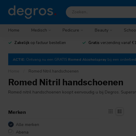
Home
Medisch
Pedicure
Beauty
Schoo
Zakelijk
op factuur bestellen
Gratis
verzending vanaf €1
ACTIE:
Ontvang nu een GRATIS
Romed Alcoholspray
bij een orderbe
Home
/
Romed Nitril handschoenen
Romed Nitril handschoenen
Romed nitril handschoenen koopt eenvoudig u bij Degros. Supersn
Merken
Alle merken
Abena