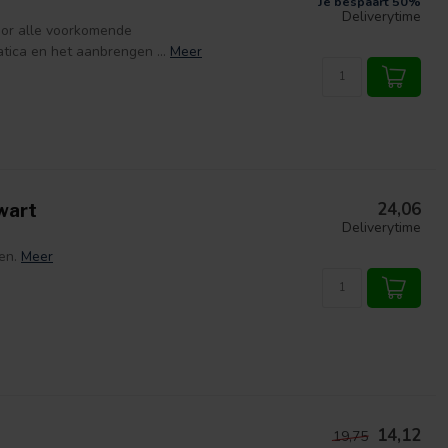
Je bespaart 50%
Deliverytime
oor alle voorkomende
ica en het aanbrengen ...
Meer
24,06
wart
Deliverytime
en.
Meer
14,12
19,75