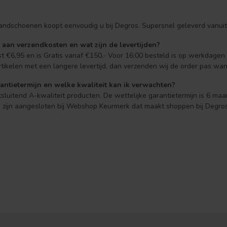
handschoenen koopt eenvoudig u bij Degros. Supersnel geleverd vanuit
 aan verzendkosten en wat zijn de levertijden?
t €6,95 en is Gratis vanaf €150,- Voor 16:00 besteld is op werkdage
tikelen met een langere levertijd, dan verzenden wij de order pas wan
antietermijn en welke kwaliteit kan ik verwachten?
tsluitend A-kwaliteit producten. De wettelijke garantietermijn is 6 ma
ij zijn aangesloten bij Webshop Keurmerk dat maakt shoppen bij Degros