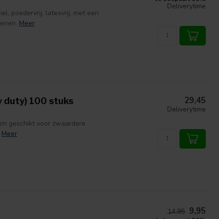
Deliverytime
 poedervrij, latexvrij, met een
oenen.
Meer
29,45
 duty) 100 stuks
Deliverytime
n geschikt voor zwaardere
Meer
9,95
14,95