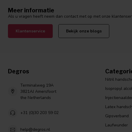
Meer informatie
Als u vragen heeft neem dan contact met op met onze klantenservi
Klantenservice
Bekijk onze blogs
Degros
Categori
Nitril handsc
Terminalweg 19A
Isopropyl alco
3821AJ Amersfoort
the Netherlands
Injectienaalde
Latex handsc
+31 (0)30 203 59 02
Gipsverband
Laufwunder
help@degros.nl