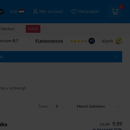
0
Mijn account
Verlanglijst
EUR
Merken
SALE
elingen
8,7
Klantenservice
8.7
0,-
ng u ontvangt.
Toon:
9,99
uks
14,95
Je bespaart 50%