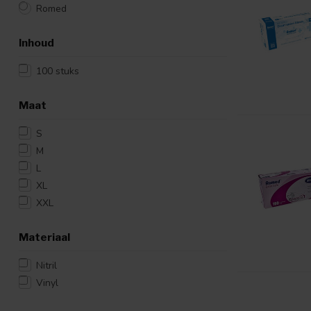
Romed
Inhoud
100 stuks
Maat
S
M
L
XL
XXL
Materiaal
Nitril
Vinyl