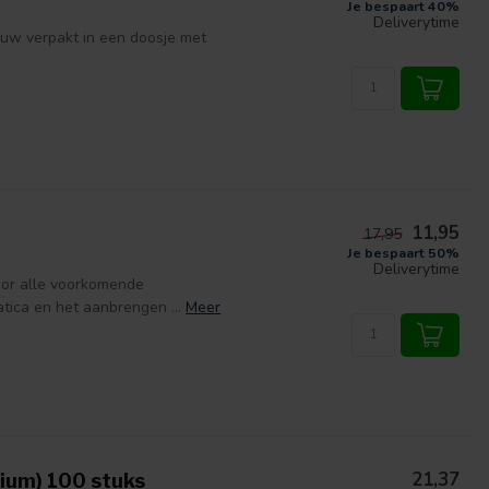
Je bespaart 40%
Deliverytime
w verpakt in een doosje met
11,95
17,95
Je bespaart 50%
Deliverytime
oor alle voorkomende
ica en het aanbrengen ...
Meer
21,37
ium) 100 stuks