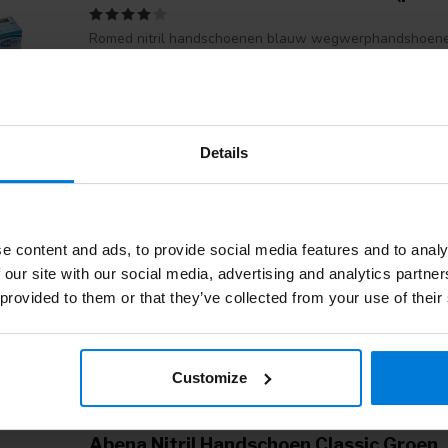
Romed nitril handschoenen blauw wegwerphandshoene
Aan verlanglijst toevoegen
Details
Abena Nitril Handschoen Classic Wit
e content and ads, to provide social media features and to analy
Kwalitatief hoogwaardige nitril handschoen. Geschikt v
 our site with our social media, advertising and analytics partn
zorghandelingen waaronder ook het werken met cytostat
 provided to them or that they’ve collected from your use of their
Aan verlanglijst toevoegen
Customize
Abena Nitril Handschoen Classic Groen