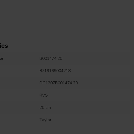
ies
er
B001474.20
8719169004218
DG1207B001474.20
RVS
20 cm
Taylor