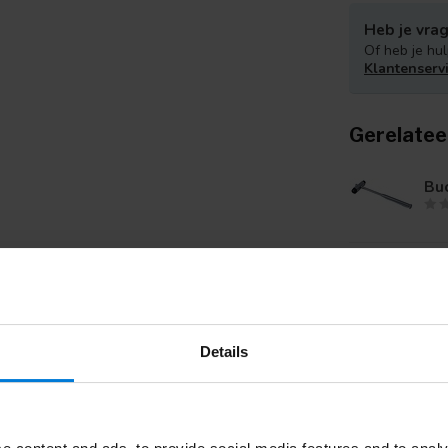
Heb je vrag
Of heb je hul
Klantenserv
Gerelatee
Bu
Ber
Details
Ba