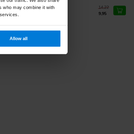
se our traffic. We also share
14,22
med penlights 6 stuks
ers who may combine it with
9,95
 services.
Allow all