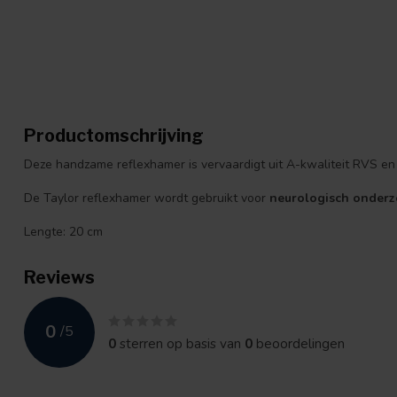
Productomschrijving
Deze handzame reflexhamer is vervaardigt uit A-kwaliteit RVS e
De Taylor reflexhamer wordt gebruikt voor
neurologisch onder
Lengte: 20 cm
Reviews
0
/
5
0
sterren op basis van
0
beoordelingen