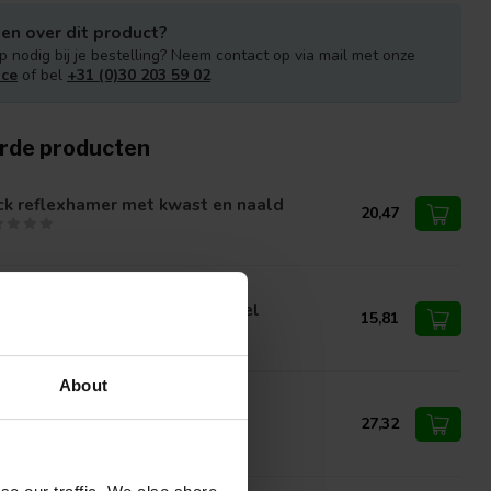
en over dit product?
p nodig bij je bestelling? Neem contact op via mail met onze
ice
of bel
+31 (0)30 203 59 02
rde producten
ck reflexhamer met kwast en naald
20,47
liner reflexhamer, zwaar model
15,81
About
binsky reflexhamer met naald
27,32