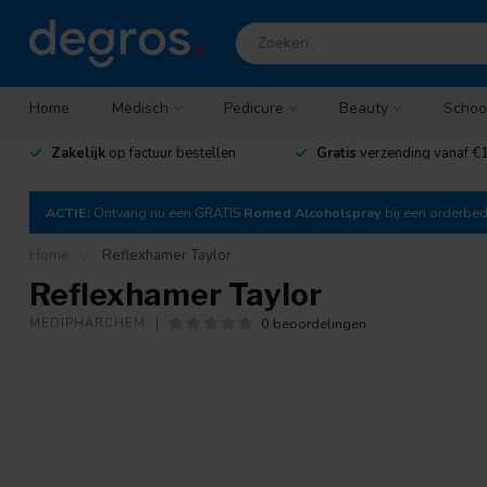
Home
Medisch
Pedicure
Beauty
Schoo
Zakelijk
op factuur bestellen
Gratis
verzending vanaf €1
ACTIE:
Ontvang nu een GRATIS
Romed Alcoholspray
bij een orderbe
Home
/
Reflexhamer Taylor
Reflexhamer Taylor
0 beoordelingen
MEDIPHARCHEM