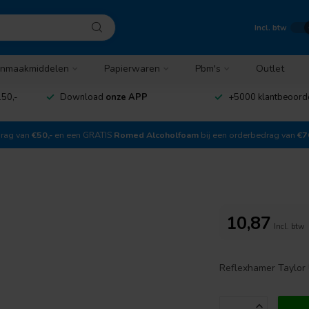
Incl. btw
nmaakmiddelen
Papierwaren
Pbm's
Outlet
50,-
Download
onze APP
+5000 klantbeoord
drag van
€50,-
en een GRATIS
Romed Alcoholfoam
bij een orderbedrag van
€7
10,87
Incl. btw
Reflexhamer Taylor