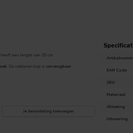
Specificat
n heeft een lengte van 20 cm.
Artikelnumm
zoek
. De rubberen kop is
vervangbaar
.
EAN Code
SKU
Materiaal
Afmeting
Je beoordeling toevoegen
Uitvoering