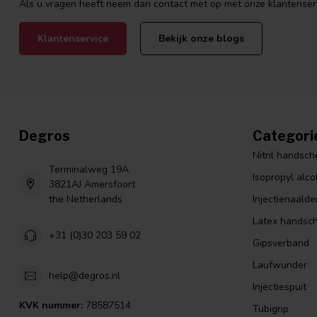
Als u vragen heeft neem dan contact met op met onze klantenservi
Klantenservice
Bekijk onze blogs
Degros
Categori
Nitril handsc
Terminalweg 19A
Isopropyl alco
3821AJ Amersfoort
the Netherlands
Injectienaalde
Latex handsc
+31 (0)30 203 59 02
Gipsverband
Laufwunder
help@degros.nl
Injectiespuit
KVK nummer:
78587514
Tubigrip