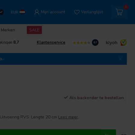
0
Mijn account
Verlanglijst
EUR
Merken
SALE
elingen
8,7
Klantenservice
8.7
0,-
Als backorder te bestellen
 Uitvoering RVS. Lengte 20 cm
Lees meer
.