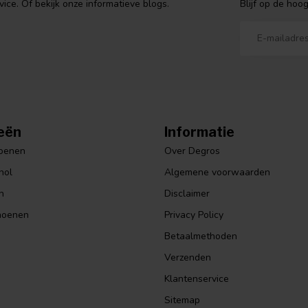
Blijf op de hoo
ce. Of bekijk onze informatieve blogs.
eën
Informatie
hoenen
Over Degros
hol
Algemene voorwaarden
n
Disclaimer
hoenen
Privacy Policy
Betaalmethoden
Verzenden
Klantenservice
Sitemap