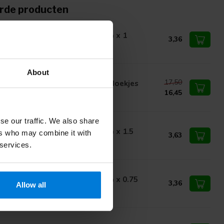
rde producten
ed 100st injectienaalden 23G x 1
3,36
About
17,50
ros Insulinepakket - Alcoholdoekjes
16,45
se our traffic. We also share
ed 100st injectienaalden 18G x 1.5
ers who may combine it with
3,63
 services.
ed 100st injectienaalden 27G x 0.75
3,36
Allow all