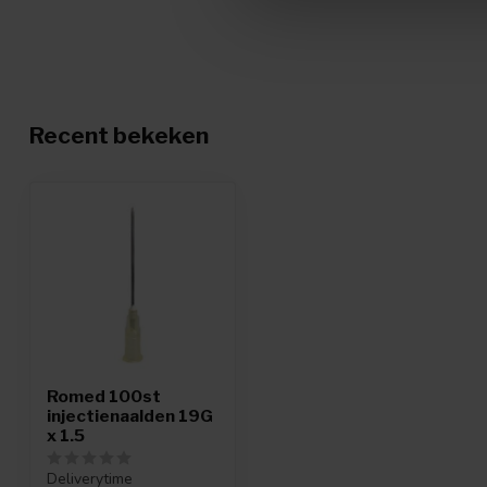
Recent bekeken
Romed 100st
injectienaalden 19G
x 1.5
Deliverytime