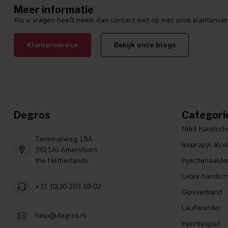
Meer informatie
Als u vragen heeft neem dan contact met op met onze klantenservi
Klantenservice
Bekijk onze blogs
Degros
Categori
Nitril handsc
Terminalweg 19A
Isopropyl alco
3821AJ Amersfoort
the Netherlands
Injectienaalde
Latex handsc
+31 (0)30 203 59 02
Gipsverband
Laufwunder
help@degros.nl
Injectiespuit