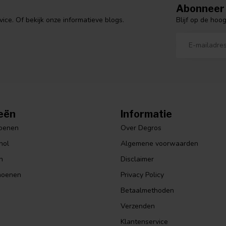
Abonneer 
Blijf op de hoo
ce. Of bekijk onze informatieve blogs.
eën
Informatie
hoenen
Over Degros
hol
Algemene voorwaarden
n
Disclaimer
hoenen
Privacy Policy
Betaalmethoden
Verzenden
Klantenservice