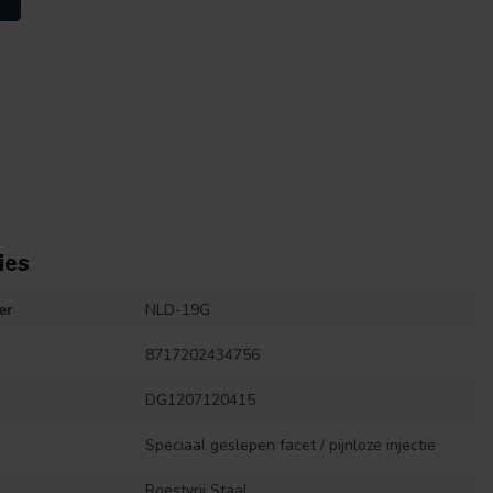
ies
er
NLD-19G
8717202434756
DG1207120415
Speciaal geslepen facet / pijnloze injectie
Roestvrij Staal