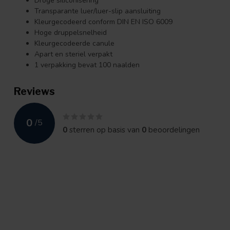
Droge siliconisering
Transparante luer/luer-slip aansluiting
Kleurgecodeerd conform DIN EN ISO 6009
Hoge druppelsnelheid
Kleurgecodeerde canule
Apart en steriel verpakt
1 verpakking bevat 100 naalden
Reviews
0
/
5
0
sterren op basis van
0
beoordelingen