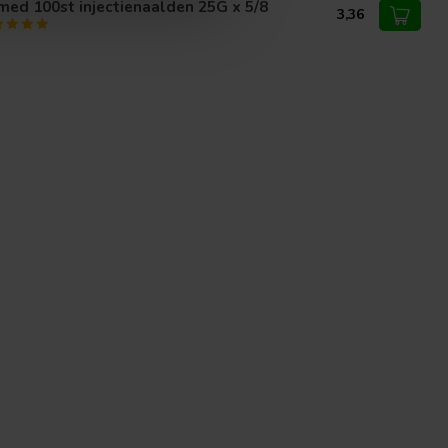
ed 100st injectienaalden 25G x 5/8
3,36