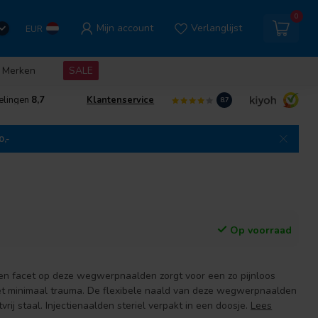
0
Mijn account
Verlanglijst
EUR
Merken
SALE
elingen
8,7
Klantenservice
8.7
0,-
Op voorraad
en facet op deze wegwerpnaalden zorgt voor een zo pijnloos
met minimaal trauma. De flexibele naald van deze wegwerpnaalden
vrij staal. Injectienaalden steriel verpakt in een doosje.
Lees