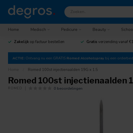
Home
Medisch
Pedicure
Beauty
Schoo
Zakelijk
op factuur bestellen
Gratis
verzending vanaf €1
ACTIE:
Ontvang nu een GRATIS
Romed Alcoholspray
bij een orderbe
Home
/
Romed 100st injectienaalden 19G x 1.5
Romed 100st injectienaalden 1
0 beoordelingen
ROMED