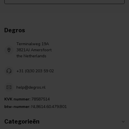
Degros
Terminalweg 19A
3821AJ Amersfoort
the Netherlands
+31 (0)30 203 59 02
help@degros.nl
KVK nummer:
78587514
btw-nummer:
NL8614.60.479.B01
Categorieën