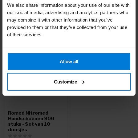
Of heb je hulp nodig bij je bestelling? Neem contact op via
We also share information about your use of our site with
mail met onze
Klantenservice
of bel
+31 (0)30 203 59 02
our social media, advertising and analytics partners who
may combine it with other information that you’ve
provided to them or that they’ve collected from your use
of their services.
Recent bekeken
22%
Allow all
Customize
Romed Nitromed
Handschoenen 900
stuks - Set van 10
doosjes