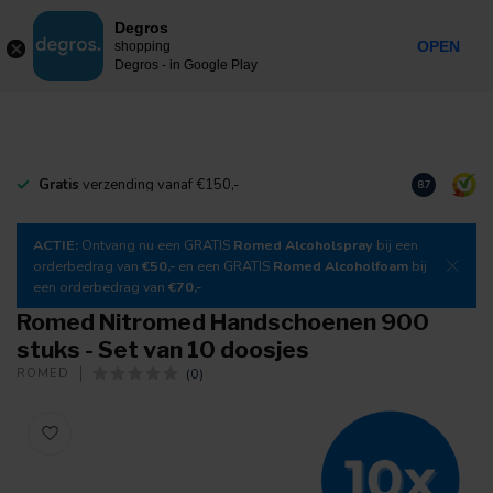
0
Degros
Incl. btw
MENU
OPEN
shopping
Degros - in Google Play
Gratis
verzending vanaf €150,-
Download
o
8.7
ACTIE:
Ontvang nu een GRATIS
Romed Alcoholspray
bij een
orderbedrag van
€50,-
en een GRATIS
Romed Alcoholfoam
bij
een orderbedrag van
€70,-
Romed Nitromed Handschoenen 900
stuks - Set van 10 doosjes
(0)
ROMED