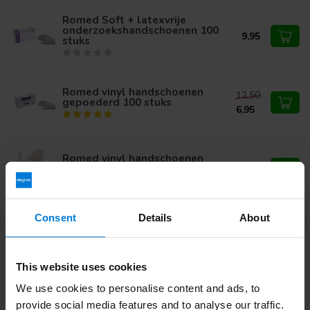
Romed Soft + latexvrije
onderzoekshandschoenen 100
9,95
stuks
Romed vinyl handschoenen
12,50
gepoederd 100 stuks
6,95
Romed vinyl handschoenen
poedervrij 100 stuks
11,16
Consent
Details
About
Romed vinyl handschoenen
gepoederd blauw 100 stuks
9,95
This website uses cookies
We use cookies to personalise content and ads, to
provide social media features and to analyse our traffic.
Heb je vragen over dit product?