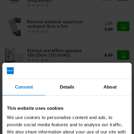
(dispenser)
Romed windsel elastisch
1,54
verband 8cm x 5m
0,99
Klinion paraffine gaasjes
10x10cm (10 stuks)
6,49
5x Romed alcoholdoekjes
Schoonmaakdoekjes
24,21
geimpregneerd met alcohol
Consent
Details
About
17,25
(dispenser)
This website uses cookies
We use cookies to personalise content and ads, to
Heb je vragen over dit product?
Of heb je hulp nodig bij je bestelling? Neem contact op via
provide social media features and to analyse our traffic.
mail met onze
Klantenservice
of bel
+31 (0)30 203 59 02
We also share information about your use of our site with