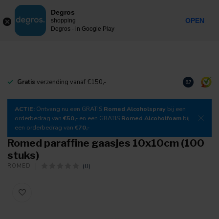
0
Degros
Incl. btw
MENU
OPEN
shopping
Degros - in Google Play
Gratis
verzending vanaf €150,-
Download
o
8.7
ACTIE:
Ontvang nu een GRATIS
Romed Alcoholspray
bij een
orderbedrag van
€50,-
en een GRATIS
Romed Alcoholfoam
bij
een orderbedrag van
€70,-
Romed paraffine gaasjes 10x10cm (100
stuks)
(0)
ROMED