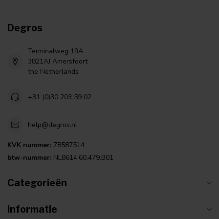
Degros
Terminalweg 19A
3821AJ Amersfoort
the Netherlands
+31 (0)30 203 59 02
help@degros.nl
KVK nummer:
78587514
btw-nummer:
NL8614.60.479.B01
Categorieën
Informatie