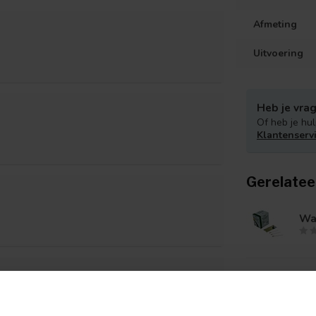
Afmeting
Uitvoering
Heb je vrag
Of heb je hul
Klantenserv
Gerelatee
Wa
Ro