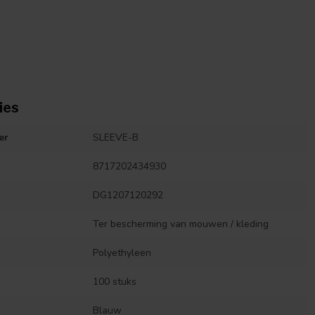
ies
er
SLEEVE-B
8717202434930
DG1207120292
Ter bescherming van mouwen / kleding
Polyethyleen
100 stuks
Blauw