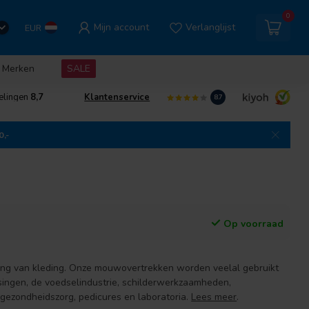
0
Mijn account
Verlanglijst
EUR
Merken
SALE
elingen
8,7
Klantenservice
8.7
0,-
Op voorraad
ing van kleding. Onze mouwovertrekken worden veelal gebruikt
singen, de voedselindustrie, schilderwerkzaamheden,
gezondheidszorg, pedicures en laboratoria.
Lees meer
.