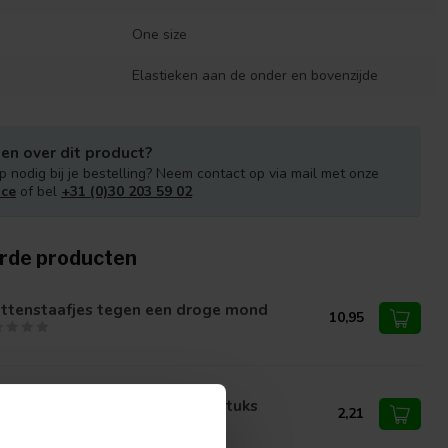
One size
Elastieken aan de onder en bovenzijde
en over dit product?
p nodig bij je bestelling? Neem contact op via mail met onze
ice
of bel
+31 (0)30 203 59 02
rde producten
ttenstaafjes tegen een droge mond
10,95
med houten tongspatels 100 stuks
2,21