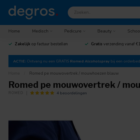
Home
Medisch
Pedicure
Beauty
Schoo
Zakelijk
op factuur bestellen
Gratis
verzending vanaf €1
ACTIE:
Ontvang nu een GRATIS
Romed Alcoholspray
bij een orderbe
Home
/
Romed pe mouwovertrek / mouwhoezen blauw
Romed pe mouwovertrek / mo
4 beoordelingen
ROMED