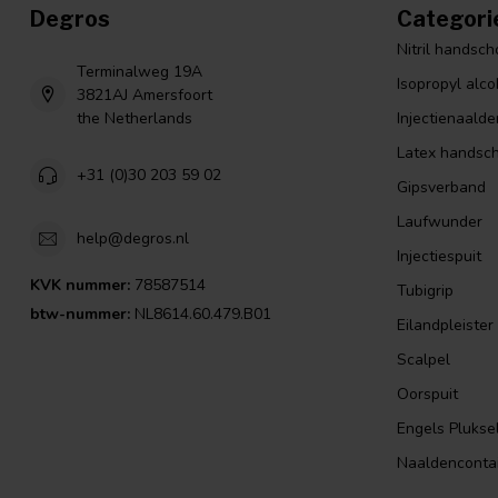
Degros
Categori
Nitril handsc
Terminalweg 19A
Isopropyl alco
3821AJ Amersfoort
the Netherlands
Injectienaalde
Latex handsc
+31 (0)30 203 59 02
Gipsverband
Laufwunder
help@degros.nl
Injectiespuit
KVK nummer:
78587514
Tubigrip
btw-nummer:
NL8614.60.479.B01
Eilandpleister
Scalpel
Oorspuit
Engels Plukse
Naaldenconta