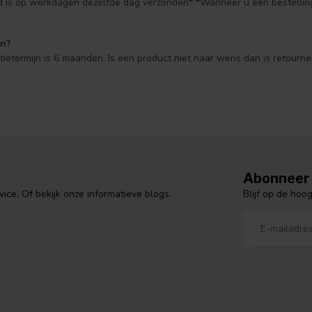
ld is op werkdagen dezelfde dag verzonden* *Wanneer u een bestelling
en?
ntietermijn is 6 maanden. Is een product niet naar wens dan is retourne
Abonneer 
Blijf op de hoo
ce. Of bekijk onze informatieve blogs.