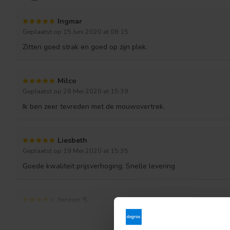
Ingmar
Geplaatst op 15 Juni 2020 at 08:15
Zitten goed strak en goed op zijn plek.
Milco
Geplaatst op 28 Mei 2020 at 15:39
Ik ben zeer tevreden met de mouwovertrek.
Liesbeth
Geplaatst op 19 Mei 2020 at 15:35
Goede kwaliteit prijsverhoging. Snelle levering
Jeroen S.
Geplaatst op 13 Mei 2020 at 08:06
Prima alternatief voor schorten met lange mouwen