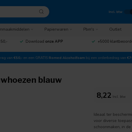
Incl. btw
nmaakmiddelen
Papierwaren
Pbm's
Outlet
50,-
Download
onze APP
+5000 klantbeoord
drag van
€50,-
en een GRATIS
Romed Alcoholfoam
bij een orderbedrag van
€7
uwhoezen blauw
8,22
Incl. btw
Ideaal ter bescherm
voor diverse toepas
schoonmaken, in de 