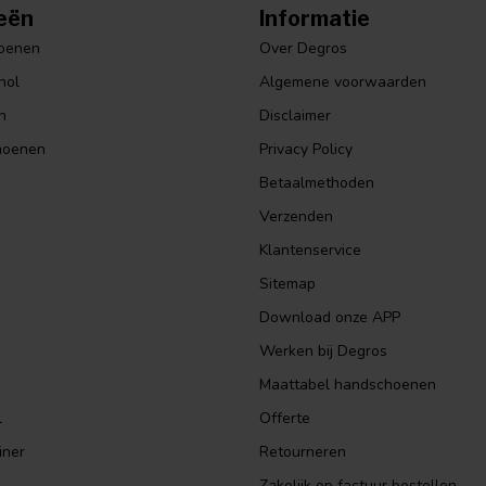
eën
Informatie
hoenen
Over Degros
hol
Algemene voorwaarden
n
Disclaimer
hoenen
Privacy Policy
Betaalmethoden
Verzenden
Klantenservice
Sitemap
Download onze APP
Werken bij Degros
Maattabel handschoenen
l
Offerte
iner
Retourneren
Zakelijk op factuur bestellen