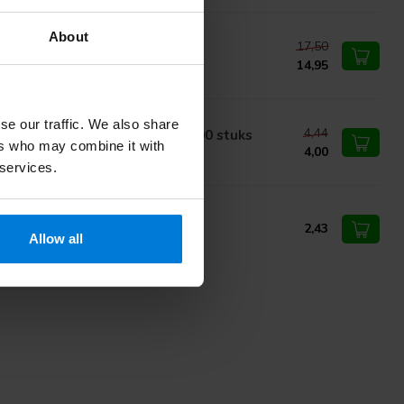
About
17,50
med spuugzakken - 50 stuks
14,95
se our traffic. We also share
4,44
 Romed houten tongspatels 100 stuks
ers who may combine it with
4,00
 services.
med shampoo muts
2,43
Allow all