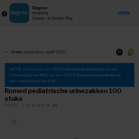
0
Degros
Incl. btw
MENU
OPEN
shopping
Degros - in Google Play
Gratis
verzending vanaf €150,-
Download
o
8.7
ACTIE:
Ontvang nu een GRATIS
Romed Alcoholspray
bij een
orderbedrag van
€50,-
en een GRATIS
Romed Alcoholfoam
bij
een orderbedrag van
€70,-
Romed pediatrische urinezakken 100
stuks
(0)
ROMED