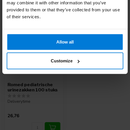
may combine it with other information that you’ve
provided to them or that they’ve collected from your use
Recent bekeken
of their services.
Allow all
Customize
Romed pediatrische
urinezakken 100 stuks
Deliverytime
26,76