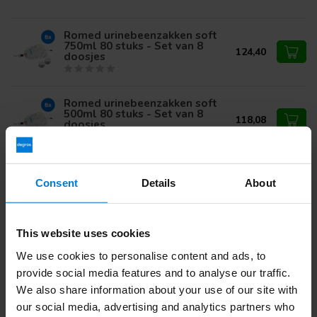
Romed urinebeenzakken soft
750ml 80 stuks - Set van 8
124,40
doosjes
Romed urinebeenzakken soft
500ml 80 stuks - Set van 8
118,08
doosjes
Romed pediatrische
urinezakken 1000 stuks - Set
Consent
Details
About
199,50
van 10 doosjes
This website uses cookies
We use cookies to personalise content and ads, to
Heb je vragen over dit product?
provide social media features and to analyse our traffic.
Of heb je hulp nodig bij je bestelling? Neem contact op via
mail met onze
Klantenservice
of bel
+31 (0)30 203 59 02
We also share information about your use of our site with
our social media, advertising and analytics partners who