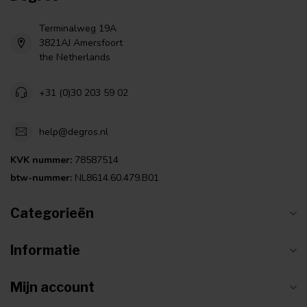
Terminalweg 19A
3821AJ Amersfoort
the Netherlands
+31 (0)30 203 59 02
help@degros.nl
KVK nummer:
78587514
btw-nummer:
NL8614.60.479.B01
Categorieën
Informatie
Mijn account