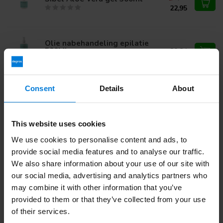
22,95
Olie nabehandeling epilatie
500ML
20,84
Consent
Details
About
Heb je vragen over dit product?
Of heb je hulp nodig bij je bestelling? Neem contact op via
mail met onze
Klantenservice
of bel
+31 (0)30 203 59 02
This website uses cookies
We use cookies to personalise content and ads, to
provide social media features and to analyse our traffic.
We also share information about your use of our site with
Recent bekeken
our social media, advertising and analytics partners who
may combine it with other information that you’ve
provided to them or that they’ve collected from your use
of their services.