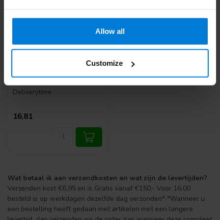
Allow all
Customize
Sibel post epilatie
lotion 200 ml
Deliverytime
16,81
Wat betaal ik aan verzendkosten en wat zijn de levertijden?
Verzenden kost €6,95 en is Gratis vanaf €150,- Voor 16:00
besteld is op werkdagen dezelfde dag verzonden* *Wanneer u
een bestelling heeft gedaan met artikelen met een langere
levertijd, dan verzenden wij de order pas wanneer deze compleet