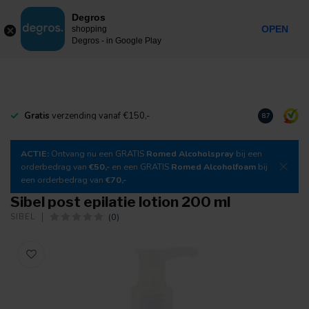
0
Degros
Incl. btw
MENU
OPEN
shopping
Degros - in Google Play
Gratis
verzending vanaf €150,-
Download
o
8.7
ACTIE:
Ontvang nu een GRATIS
Romed Alcoholspray
bij een
orderbedrag van
€50,-
en een GRATIS
Romed Alcoholfoam
bij
een orderbedrag van
€70,-
Sibel post epilatie lotion 200 ml
(0)
SIBEL