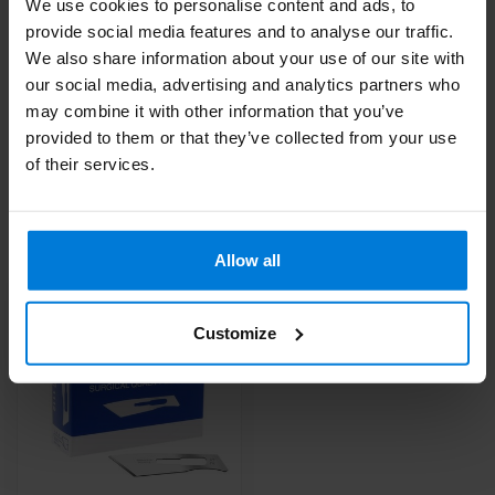
We use cookies to personalise content and ads, to
provide social media features and to analyse our traffic.
We also share information about your use of our site with
our social media, advertising and analytics partners who
Heb je vragen over dit product?
may combine it with other information that you’ve
Of heb je hulp nodig bij je bestelling? Neem contact op via
mail met onze
Klantenservice
of bel
+31 (0)30 203 59 02
provided to them or that they’ve collected from your use
of their services.
Recent bekeken
Allow all
Customize