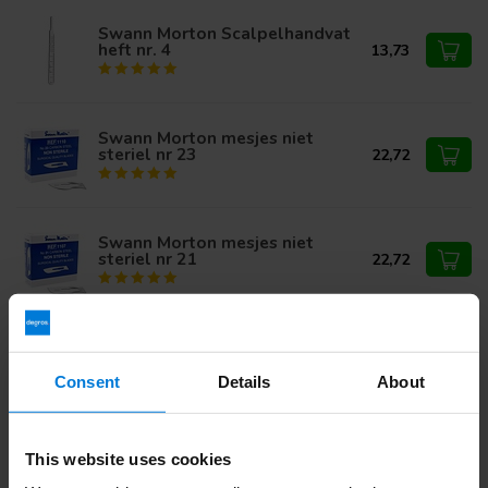
Swann Morton Scalpelhandvat
heft nr. 4
13,73
Swann Morton mesjes niet
steriel nr 23
22,72
Swann Morton mesjes niet
steriel nr 21
22,72
Swann Morton mesjes niet
steriel nr 20
21,58
Consent
Details
About
Swann Morton mesjes niet
21,95
This website uses cookies
steriel nr 11
20,95