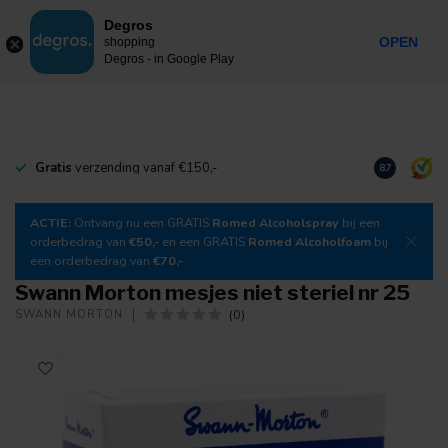
0
Degros
Incl. btw
MENU
OPEN
shopping
Degros - in Google Play
Gratis
verzending vanaf €150,-
Download
o
8.7
ACTIE:
Ontvang nu een GRATIS
Romed Alcoholspray
bij een
orderbedrag van
€50,-
en een GRATIS
Romed Alcoholfoam
bij
een orderbedrag van
€70,-
Swann Morton mesjes niet steriel nr 25
(0)
SWANN MORTON