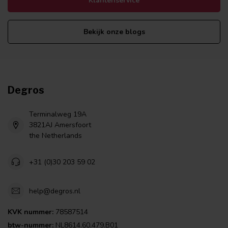
Klantenservice
Bekijk onze blogs
Degros
Terminalweg 19A
3821AJ Amersfoort
the Netherlands
+31 (0)30 203 59 02
help@degros.nl
KVK nummer:
78587514
btw-nummer:
NL8614.60.479.B01