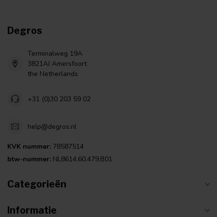
Degros
Terminalweg 19A
3821AJ Amersfoort
the Netherlands
+31 (0)30 203 59 02
help@degros.nl
KVK nummer:
78587514
btw-nummer:
NL8614.60.479.B01
Categorieën
Informatie