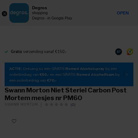
0
Degros
Incl. btw
MENU
OPEN
shopping
Degros - in Google Play
Gratis
verzending vanaf €150,-
Download
o
8.7
ACTIE:
Ontvang nu een GRATIS
Romed Alcoholspray
bij een
orderbedrag van
€50,-
en een GRATIS
Romed Alcoholfoam
bij
een orderbedrag van
€70,-
Swann Morton Niet Steriel Carbon Post
Mortem mesjes nr PM60
(0)
SWANN MORTON