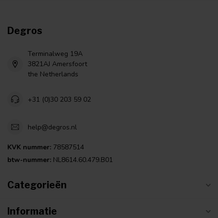
Degros
Terminalweg 19A
3821AJ Amersfoort
the Netherlands
+31 (0)30 203 59 02
help@degros.nl
KVK nummer:
78587514
btw-nummer:
NL8614.60.479.B01
Categorieën
Informatie