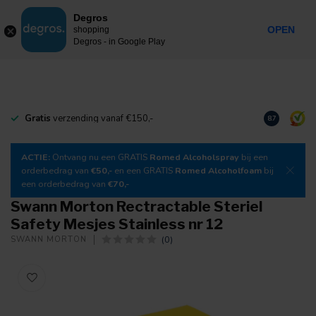
0
Degros
Incl. btw
MENU
OPEN
shopping
Degros - in Google Play
Gratis
verzending vanaf €150,-
Download
o
8.7
ACTIE:
Ontvang nu een GRATIS
Romed Alcoholspray
bij een
orderbedrag van
€50,-
en een GRATIS
Romed Alcoholfoam
bij
een orderbedrag van
€70,-
Swann Morton Rectractable Steriel
Safety Mesjes Stainless nr 12
(0)
SWANN MORTON