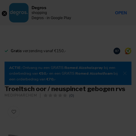
0
Degros
Incl. btw
MENU
OPEN
shopping
Degros - in Google Play
Gratis
verzending vanaf €150,-
Download
o
8.7
ACTIE:
Ontvang nu een GRATIS
Romed Alcoholspray
bij een
orderbedrag van
€50,-
en een GRATIS
Romed Alcoholfoam
bij
een orderbedrag van
€70,-
Troeltsch oor / neuspincet gebogen rvs
(0)
MEDIPHARCHEM