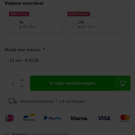
Volume voordeel
5%
Korting
10%
Korting
5x
10x
9,78
/ Stuk
9,26
/ Stuk
Maak een keuze:
*
In mijn winkelwagen
Verwachte levertijd: 7-14 werkdagen
Zakelijk
op factuur bestellen