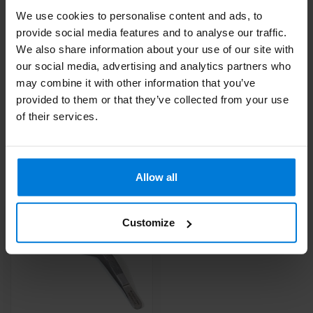
Wattenpincet
6,42
We use cookies to personalise content and ads, to
provide social media features and to analyse our traffic.
We also share information about your use of our site with
our social media, advertising and analytics partners who
Heb je vragen over dit product?
may combine it with other information that you’ve
Of heb je hulp nodig bij je bestelling? Neem contact op via
provided to them or that they’ve collected from your use
mail met onze
Klantenservice
of bel
+31 (0)30 203 59 02
of their services.
Recent bekeken
Allow all
Customize