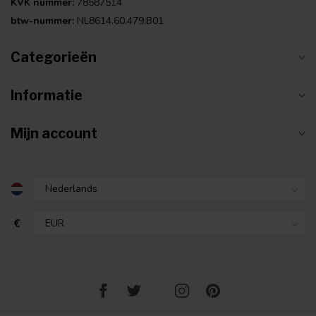
KVK nummer:
78587514
btw-nummer:
NL8614.60.479.B01
Categorieën
Informatie
Mijn account
€