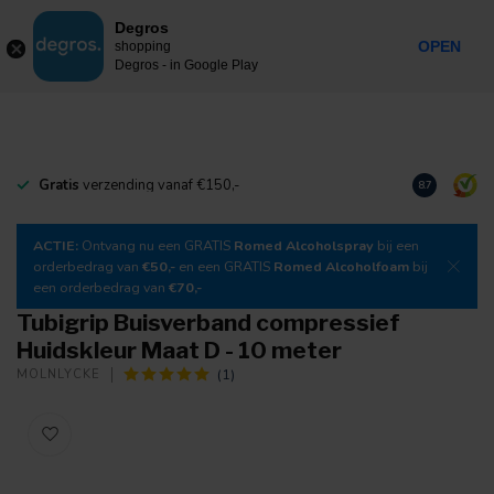
0
Degros
Incl. btw
MENU
OPEN
shopping
Degros - in Google Play
Gratis
verzending vanaf €150,-
Download
o
8.7
ACTIE:
Ontvang nu een GRATIS
Romed Alcoholspray
bij een
orderbedrag van
€50,-
en een GRATIS
Romed Alcoholfoam
bij
een orderbedrag van
€70,-
Tubigrip Buisverband compressief
Huidskleur Maat D - 10 meter
(1)
MOLNLYCKE