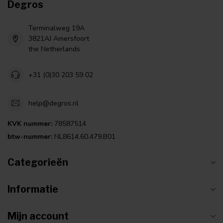
Degros
Terminalweg 19A
3821AJ Amersfoort
the Netherlands
+31 (0)30 203 59 02
help@degros.nl
KVK nummer:
78587514
btw-nummer:
NL8614.60.479.B01
Categorieën
Informatie
Mijn account