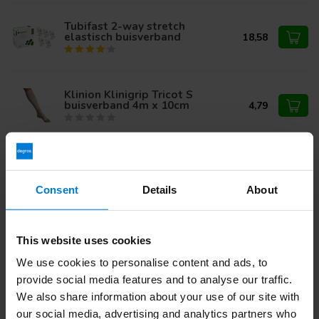
Tubifast 2-way stretch
elastisch buisverband
18,58
Klinion Klinigrip Tricot S
buisverband 4m x 10cm
4,79
Tubigrip Buisverband
38,75
compressief Huidskleur Maat E
- 10 meter
33,95
Consent
Details
About
This website uses cookies
Heb je vragen over dit product?
Of heb je hulp nodig bij je bestelling? Neem contact op via
We use cookies to personalise content and ads, to
mail met onze
Klantenservice
of bel
+31 (0)30 203 59 02
provide social media features and to analyse our traffic.
We also share information about your use of our site with
our social media, advertising and analytics partners who