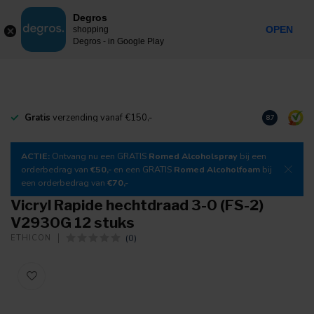
0
Degros
Incl. btw
MENU
OPEN
shopping
Degros - in Google Play
Gratis
verzending vanaf €150,-
Download
o
8.7
ACTIE:
Ontvang nu een GRATIS
Romed Alcoholspray
bij een
orderbedrag van
€50,-
en een GRATIS
Romed Alcoholfoam
bij
een orderbedrag van
€70,-
Vicryl Rapide hechtdraad 3-0 (FS-2)
V2930G 12 stuks
(0)
ETHICON