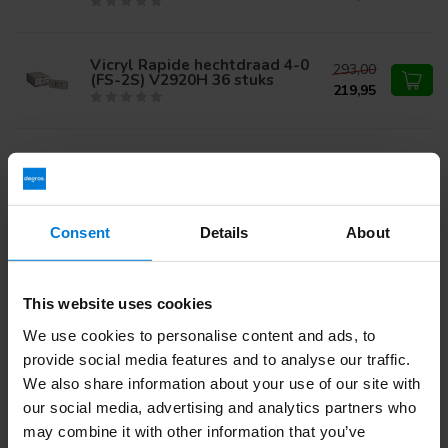
Vicryl Rapide hechtdraad 4-0
293,00
(FS-2S) V2920H 36 stuks
219,95
Vicryl Rapide hechtdraad 4-0
118,42
(FS-2S) V2920G 12 stuks
93,86
Consent
Details
About
Heb je vragen over dit product?
Of heb je hulp nodig bij je bestelling? Neem contact op via
This website uses cookies
mail met onze
Klantenservice
of bel
+31 (0)30 203 59 02
We use cookies to personalise content and ads, to
provide social media features and to analyse our traffic.
We also share information about your use of our site with
Recent bekeken
our social media, advertising and analytics partners who
may combine it with other information that you’ve