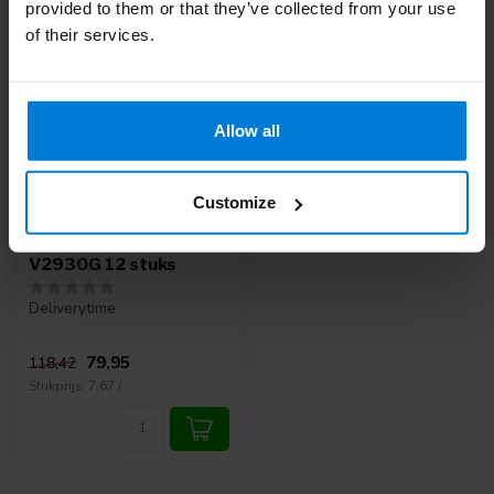
provided to them or that they’ve collected from your use
-32%
of their services.
Allow all
Customize
Vicryl Rapide
hechtdraad 3-0 (FS-2)
V2930G 12 stuks
Deliverytime
79,95
118,42
Stukprijs: 7,67 /