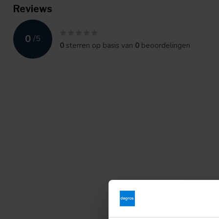
Reviews
0
/
5
0
sterren op basis van
0
beoordelingen