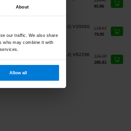
118,42
920G 12 stuks
93,86
About
ryl Rapide hechtdraad 3-0 (FS-2) V2930G
118,42
stuks
79,95
se our traffic. We also share
ers who may combine it with
 services.
ryl Rapide hechtdraad 3-0 (FS-2) VR2298
326,58
stuks
285,82
Allow all