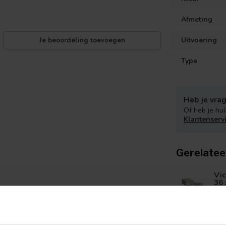
Afmeting
Uitvoering
Je beoordeling toevoegen
Type
Heb je vrag
Of heb je hul
Klantenserv
Gerelatee
Vic
36 
Vic