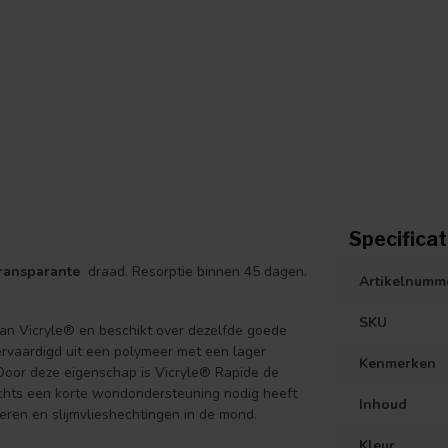
Specificat
ransparante
draad. Resorptie binnen 45 dagen.
Artikelnumm
SKU
aan Vicryle® en beschikt over dezelfde goede
rvaardigd uit een polymeer met een lager
Kenmerken
. Door deze eigenschap is Vicryle® Rapide de
echts een korte wondondersteuning nodig heeft
Inhoud
deren en slijmvlieshechtingen in de mond.
Kleur