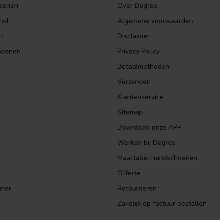
hoenen
Over Degros
hol
Algemene voorwaarden
n
Disclaimer
hoenen
Privacy Policy
Betaalmethoden
Verzenden
Klantenservice
Sitemap
Download onze APP
Werken bij Degros
Maattabel handschoenen
l
Offerte
iner
Retourneren
Zakelijk op factuur bestellen