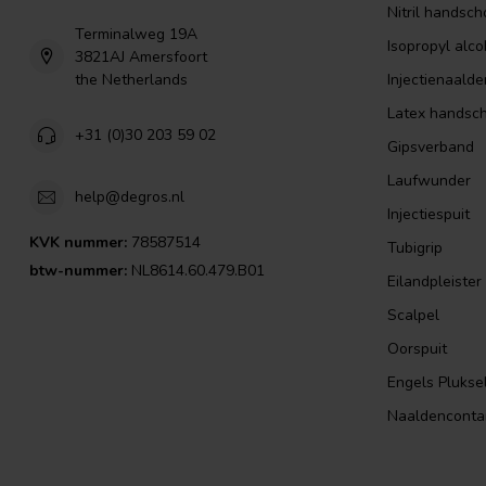
Nitril handsc
Terminalweg 19A
Isopropyl alco
3821AJ Amersfoort
the Netherlands
Injectienaalde
Latex handsc
+31 (0)30 203 59 02
Gipsverband
Laufwunder
help@degros.nl
Injectiespuit
KVK nummer:
78587514
Tubigrip
btw-nummer:
NL8614.60.479.B01
Eilandpleister
Scalpel
Oorspuit
Engels Plukse
Naaldenconta