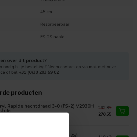
45 cm
Resorbeerbaar
FS-2S naald
en over dit product?
p nodig bij je bestelling? Neem contact op via mail met onze
ice
of bel
+31 (0)30 203 59 02
rde producten
ryl Rapide hechtdraad 3-0 (FS-2) V2930H
292,81
stuks
278,55
ryl Rapide hechtdraad 4-0 (FS-2S)