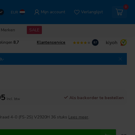
0
Mijn account
Verlanglijst
EUR
Merken
SALE
elingen
8,7
Klantenservice
8.7
0,-
95
Als backorder te bestellen
Incl. btw
tdraad 4-0 (FS-2S) V2920H 36 stuks
Lees meer
.