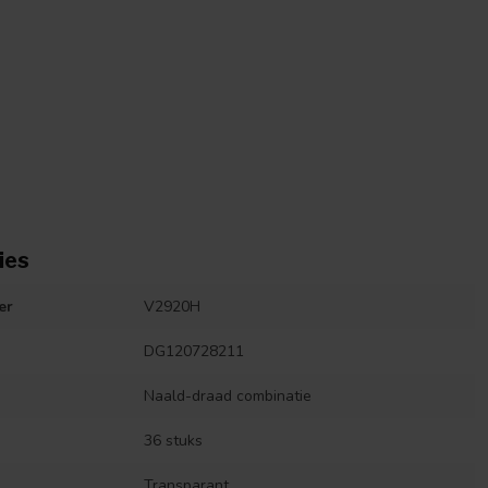
ies
er
V2920H
DG120728211
Naald-draad combinatie
36 stuks
Transparant