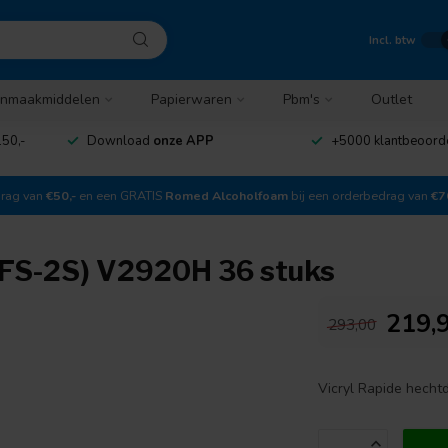
Incl. btw
nmaakmiddelen
Papierwaren
Pbm's
Outlet
50,-
Download
onze APP
+5000 klantbeoord
drag van
€50,-
en een GRATIS
Romed Alcoholfoam
bij een orderbedrag van
€7
 (FS-2S) V2920H 36 stuks
219,
293,00
Vicryl Rapide hech