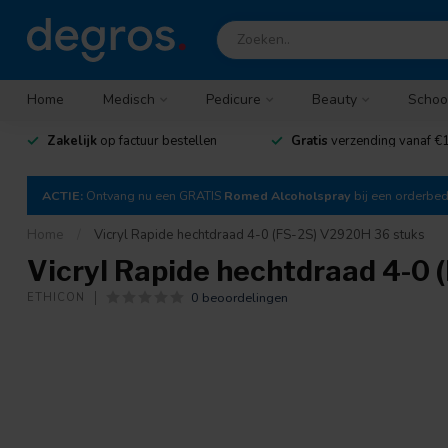
Home
Medisch
Pedicure
Beauty
Schoo
Zakelijk
op factuur bestellen
Gratis
verzending vanaf €1
ACTIE:
Ontvang nu een GRATIS
Romed Alcoholspray
bij een orderbe
Home
/
Vicryl Rapide hechtdraad 4-0 (FS-2S) V2920H 36 stuks
Vicryl Rapide hechtdraad 4-0
0 beoordelingen
ETHICON