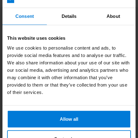
Consent
Details
About
Abonneer je op onze nieuwsbrief
Blijf op de hoogte over onze laatste acties
This website uses cookies
We use cookies to personalise content and ads, to
provide social media features and to analyse our traffic.
We also share information about your use of our site with
Meer informatie
our social media, advertising and analytics partners who
Als u vragen heeft neem dan contact met op met onze
klantenservice. Of bekijk onze informatieve blogs.
may combine it with other information that you’ve
provided to them or that they’ve collected from your use
of their services.
Klantenservice
Bekijk onze blogs
Allow all