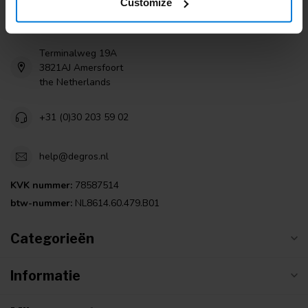
Customize
Degros
Terminalweg 19A
3821AJ Amersfoort
the Netherlands
+31 (0)30 203 59 02
help@degros.nl
KVK nummer:
78587514
btw-nummer:
NL8614.60.479.B01
Categorieën
Informatie