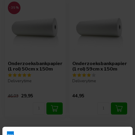
-35%
Onderzoeksbankpapier
Onderzoeksbankpapier
(1 rol) 50cm x 150m
(1 rol) 59cm x 150m
Deliverytime
Deliverytime
29,95
44,95
46,03