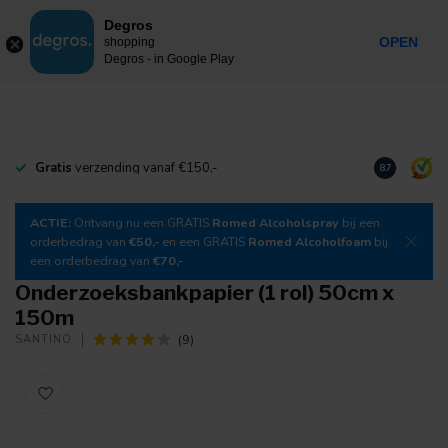
0
Degros
Incl. btw
MENU
OPEN
shopping
Degros - in Google Play
Gratis
verzending vanaf €150,-
Download
o
8.7
ACTIE:
Ontvang nu een GRATIS
Romed Alcoholspray
bij een
orderbedrag van
€50,-
en een GRATIS
Romed Alcoholfoam
bij
een orderbedrag van
€70,-
Onderzoeksbankpapier (1 rol) 50cm x
150m
(9)
SANTINO