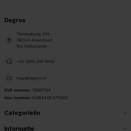
Degros
Terminalweg 19A
3821AJ Amersfoort
the Netherlands
+31 (0)30 203 59 02
help@degros.nl
KVK nummer:
78587514
btw-nummer:
NL8614.60.479.B01
Categorieën
Informatie