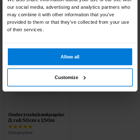
Of heb je hulp nodig bij je bestelling? Neem contact op via
our social media, advertising and analytics partners who
mail met onze
Klantenservice
of bel
+31 (0)30 203 59 02
may combine it with other information that you’ve
provided to them or that they’ve collected from your use
of their services.
Recent bekeken
Allow all
-35%
Customize
Onderzoeksbankpapier
(1 rol) 50cm x 150m
Deliverytime