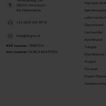
Terminalweg 19A
Isopropyl alco
3821AJ Amersfoort
the Netherlands
Injectienaalde
Latex handsc
+31 (0)30 203 59 02
Gipsverband
Laufwunder
help@degros.nl
Injectiespuit
KVK nummer:
78587514
Tubigrip
btw-nummer:
NL8614.60.479.B01
Eilandpleister
Scalpel
Oorspuit
Engels Plukse
Naaldenconta