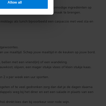
Allow all
olgen. Dan weet je zeker dat er geen onnodige ingrediënten op
Gebruik kruiden om jouw gerecht op smaak te brengen.
s middags als lunch bijvoorbeeld een carpaccio met veel sla en
eetgewoontes.
van uw maaltijd. Schep jouw maaltijd in de keuken op jouw bord,
 bellen met een vriend(in) of een wandeling.
auwkost, olijven, een mager stukje vlees of klein stukje kaas.
.
en 2 x per week een uur sporten.
egeten of te veel gedronken zorg dan dat je de dagen daarna
dappels weg bij het diner en eet een salade in plaats van een
l drinkt kies dan bij voorkeur voor rode wijn.