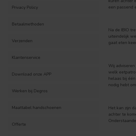
kuren achter 
een passend e
Privacy Policy
Betaalmethoden
Na de IBIO tre
uiteindelijk w
Verzenden
gaat eten kee
Klantenservice
Wij adviseren 
welk eetpatroo
Download onze APP
helaas bij één
nodig hebt om
Werken bij Degros
Maattabel handschoenen
Het kan zijn d
achter te kome
Onderstaande 
Offerte