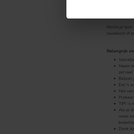
In de stabilis
jouw bord ver
Mocht je toch 
rauwkost of z
Belangrijk o
Vetcelle
Neem de
zet niet
Beloon 
Eet 's a
Het ver
Probeer
TIP!: 's
Als je 
weer ev
boterham
Drink d