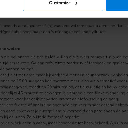
Customize
atiefase is het verstandig de heerlijke recepten van Caspar Bürgi te v
schijnen. Eet zo puur mogelijk dus zonder dikmakende sauzen en jus. 
's avonds aardappelen of (bij voorkeur volkoren)pasta eten, eet dan '
elfgemaakte soep maar dan 's middags geen koolhydraten.
m te weten:
n zijn ballonnen die zich zullen vullen als je weer terugvalt in oude 
 tijd om te eten. Ga aan tafel zitten zonder tv of leesboek en geniet 
 de pannen op tafel.
jezelf niet met eten maar bijvoorbeeld met een saunabezoek, winkelen,
vonds na 18.00 uur geen koolhydraten meer. Kies als alternatief voor r
zadigingsgevoel treedt na 20 minuten op, eet dus rustig en kauw goed
 dagelijks 45 minuten te bewegen, bijvoorbeeld een flinke wandeling 
 morgens voor het ontbijt sporten brengt de stofwisseling op gang.
door een feestje of andere gelegenheid een keer minder gezond hebt g
en goed oplet wat je nuttigt. Laat bijvoorbeeld een paar dagen de aar
 bij de lunch. Zo blijft de "schade" beperkt.
oor de week geen alcohol, maar beperk dit tot het weekend. Als u alcoho