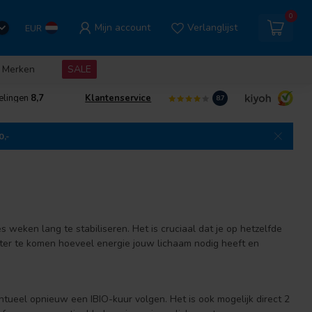
0
Mijn account
Verlanglijst
EUR
Merken
SALE
elingen
8,7
Klantenservice
8.7
0,-
 weken lang te stabiliseren. Het is cruciaal dat je op hetzelfde
achter te komen hoeveel energie jouw lichaam nodig heeft en
ntueel opnieuw een IBIO-kuur volgen. Het is ook mogelijk direct 2