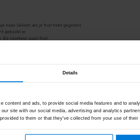
je kaas (alleen als je fruit hebt gegeten)
ht gekookt ei
 (bij voorkeur zuur) fruit
terham met sla, komkommer en tomaat (doe nooit kaas of vlees op een
opslaan)
Details
terham rauwkost, appelstroop, jam of hüttenkäse
je (150 gram) magere yoghurt (bij voorkeur rechtsdraaiende) Biogarde
f. Voeg geen cruesli toe. Kies voor een boterham óf yoghurt, nooit bei
e content and ads, to provide social media features and to analy
 our site with our social media, advertising and analytics partn
 provided to them or that they’ve collected from your use of their
kje kaas of rundergehaktballetje/ Rundvleesbouillon of groentebouillo