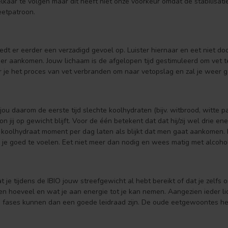
elkaar te volgen maar dit heeft niet onze voorkeur omdat de stabilisa
etpatroon.
edt er eerder een verzadigd gevoel op. Luister hiernaar en eet niet d
eer aankomen. Jouw lichaam is de afgelopen tijd gestimuleerd om vet t
r je het proces van vet verbranden om naar vetopslag en zal je weer
jou daarom de eerste tijd slechte koolhydraten (bijv. witbrood, witte pa
n jij op gewicht blijft. Voor de één betekent dat dat hij/zij wel dri
 koolhydraat moment per dag laten als blijkt dat men gaat aankomen. I
 je goed te voelen. Eet niet meer dan nodig en wees matig met alcohol
at je tijdens de IBIO jouw streefgewicht al hebt bereikt of dat je zelf
n hoeveel en wat je aan energie tot je kan nemen. Aangezien ieder lich
fases kunnen dan een goede leidraad zijn. De oude eetgewoontes he