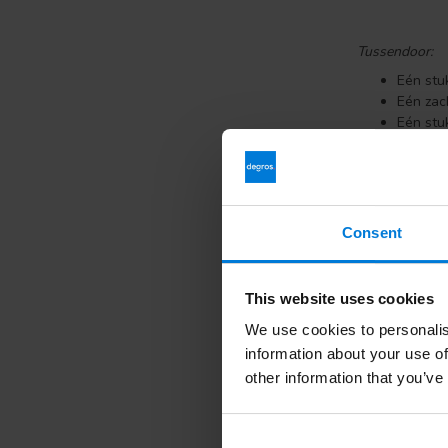
Tussendoor:
Eén stuk
Eén zac
Eén stuk
Lunch:
Speltbo
vetten 
Consent
Speltbo
Een bak
zoetsto
This website uses cookies
We use cookies to personalis
Tussendoor:
information about your use of
other information that you’ve
Eén stu
Diner: