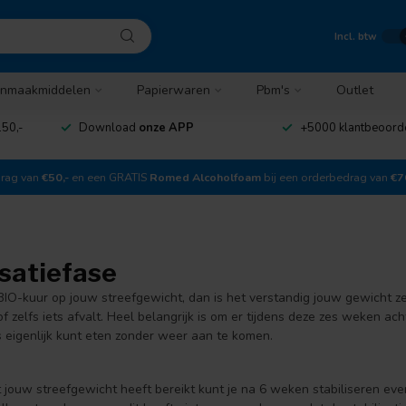
Incl. btw
nmaakmiddelen
Papierwaren
Pbm's
Outlet
50,-
Download
onze APP
+5000 klantbeoord
drag van
€50,-
en een GRATIS
Romed Alcoholfoam
bij een orderbedrag van
€7
isatiefase
BIO-kuur op jouw streefgewicht, dan is het verstandig jouw gewicht zes
 of zelfs iets afvalt. Heel belangrijk is om er tijdens deze zes weken 
s eigenlijk kunt eten zonder weer aan te komen.
t jouw streefgewicht heeft bereikt kunt je na 6 weken stabiliseren eve