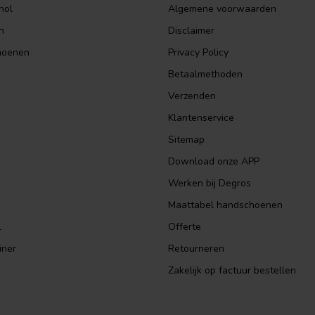
hol
Algemene voorwaarden
n
Disclaimer
hoenen
Privacy Policy
Betaalmethoden
Verzenden
Klantenservice
Sitemap
Download onze APP
Werken bij Degros
Maattabel handschoenen
l
Offerte
iner
Retourneren
Zakelijk op factuur bestellen