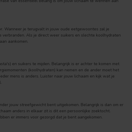
tiefase van essentieel belang is om jouw lichaam te wennen aan
oor. Wanneer je terugvalt in jouw oude eetgewoontes zal je
e verbranden. Als je direct weer suikers en slechte koolhydraten
 gaan aankomen.
sta's) en suikers te mijden. Belangrijk is er achter te komen met
e energiemomenten (koolhydraten) kan nemen en de ander moet het
eder mens is anders. Luister naar jouw lichaam en kijk wat je
.
s onder jouw streefgewicht bent uitgekomen. Belangrijk is dan om er
aam anders in elkaar zit is dit een persoonlijke zoektocht.
bben er immers voor gezorgd dat je bent aangekomen.