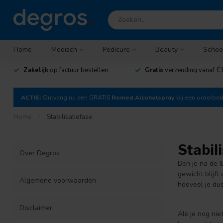
Home
Medisch
Pedicure
Beauty
Schoo
Zakelijk
op factuur bestellen
Gratis
verzending vanaf €1
ACTIE:
Ontvang nu een GRATIS
Romed Alcoholspray
bij een orderbe
Home
/
Stabilisatiefase
Stabil
Over Degros
Ben je na de I
gewicht blijft
Algemene voorwaarden
hoeveel je du
Disclaimer
Als je nog nie