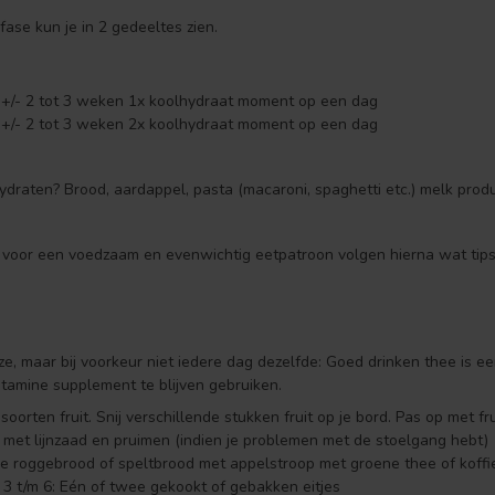
efase kun je in 2 gedeeltes zien.
+/- 2 tot 3 weken 1x koolhydraat moment op een dag
+/- 2 tot 3 weken 2x koolhydraat moment op een dag
ydraten? Brood, aardappel, pasta (macaroni, spaghetti etc.) melk prod
 voor een voedzaam en evenwichtig eetpatroon volgen hierna wat tips
, maar bij voorkeur niet iedere dag dezelfde: Goed drinken thee is een 
itamine supplement te blijven gebruiken.
soorten fruit. Snij verschillende stukken fruit op je bord. Pas op met fr
 met lijnzaad en pruimen (indien je problemen met de stoelgang hebt)
e roggebrood of speltbrood met appelstroop met groene thee of koffi
 3 t/m 6: Eén of twee gekookt of gebakken eitjes