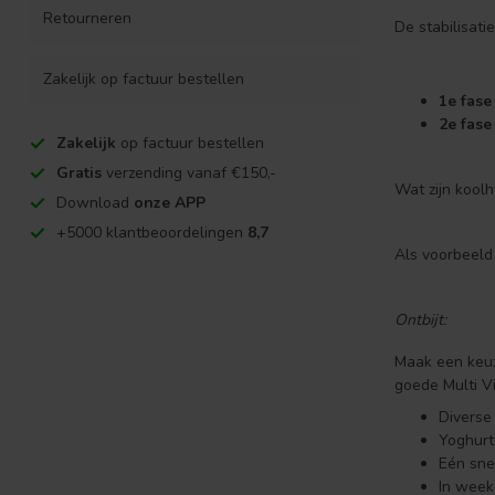
Retourneren
De stabilisati
Zakelijk op factuur bestellen
1e fase
2e fase
Zakelijk
op factuur bestellen
Gratis
verzending vanaf €150,-
Wat zijn koolh
Download
onze APP
+5000 klantbeoordelingen
8,7
Als voorbeeld
Ontbijt:
Maak een keuze
goede Multi V
Diverse 
Yoghurt
Eén sne
In week