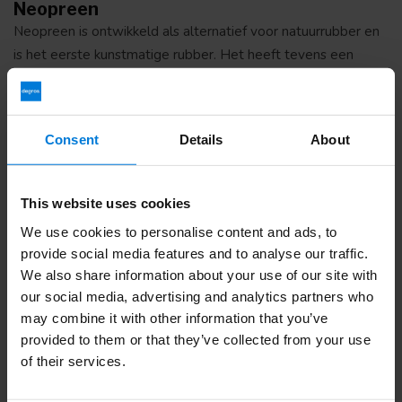
Neopreen
Neopreen is ontwikkeld als alternatief voor natuurrubber en
is het eerste kunstmatige rubber. Het heeft tevens een
goede schuurweerstand, maar niet zo goed als nitril of PVC.
Het heeft een goede snijbestendigheid en een uitmuntende
vingergevoeligheid. Qua gevoel en flexibiliteit lijkt het erg
Consent
Details
About
op natuurrubber. Neopreen biedt een uitstekende
weerstand tegen heel veel risicovolle chemicaliën als zuren,
alcohol, olie, vet, bijtmiddel, inkt, koelmiddelen,
This website uses cookies
schoonmaakmiddelen en mest. Neopreen is chemisch
We use cookies to personalise content and ads, to
bestendig en ondoordringbaar voor gassen, dampen en
provide social media features and to analyse our traffic.
vocht.
We also share information about your use of our site with
our social media, advertising and analytics partners who
Leder
may combine it with other information that you’ve
Lederen (of leren) werkhandschoenen bieden mechanische
provided to them or that they’ve collected from your use
bescherming, zijn duurzaam en zorgen dat de handen niet te
of their services.
warm of te koud worden. De meeste lederen
werkhandschoenen zijn van rundleer of varkensleer en in de