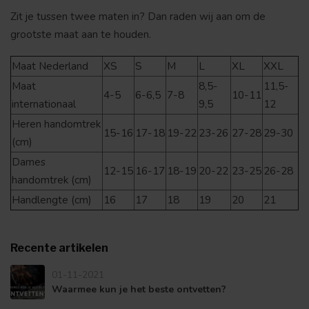
Zit je tussen twee maten in? Dan raden wij aan om de
grootste maat aan te houden.
Maat Nederland
XS
S
M
L
XL
XXL
Maat
8,5-
11,5-
4-5
6-6,5
7-8
10-11
internationaal
9,5
12
Heren handomtrek
15-16
17-18
19-22
23-26
27-28
29-30
(cm)
Dames
12-15
16-17
18-19
20-22
23-25
26-28
handomtrek (cm)
Handlengte (cm)
16
17
18
19
20
21
Recente artikelen
01-11-2021
Waarmee kun je het beste ontvetten?