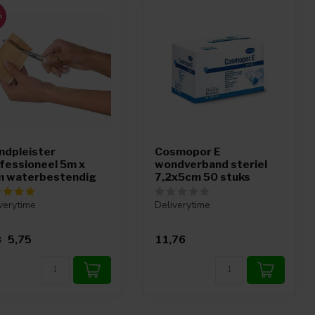
%
dpleister
Cosmopor E
fessioneel 5m x
wondverband steriel
 waterbestendig
7,2x5cm 50 stuks
verytime
Deliverytime
5,75
11,76
8