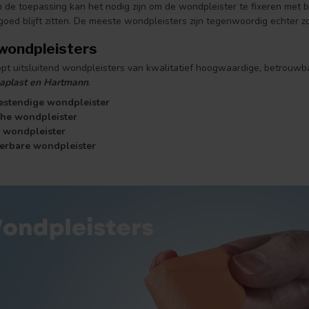
n de toepassing kan het nodig zijn om de wondpleister te fixeren met 
oed blijft zitten. De meeste wondpleisters zijn tegenwoordig echter zo 
wondpleisters
pt uitsluitend wondpleisters van kwalitatief hoogwaardige, betrouwb
saplast en Hartmann
.
estendige wondpleister
che wondpleister
e wondpleister
eerbare wondpleister