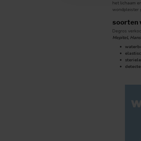
het lichaam e
wondpleister g
soorten 
Degros verkoo
Mepitel, Han
waterb
elastis
steriel
detect