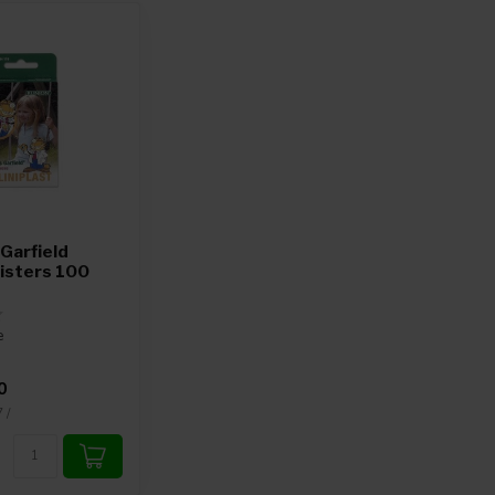
 Garfield
isters 100
e
0
 /