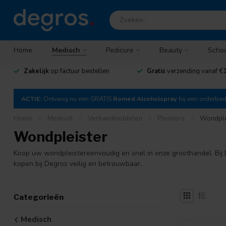
Home
Medisch
Pedicure
Beauty
Scho
Zakelijk
op factuur bestellen
Gratis
verzending vanaf €1
ACTIE:
Ontvang nu een GRATIS
Romed Alcoholspray
bij een orderbe
Home
/
Medisch
/
Verbandmiddelen
/
Pleisters
/
Wondple
Wondpleister
Koop uw wondpleistereenvoudig en snel in onze groothandel. Bij D
kopen bij Degros veilig en betrouwbaar.
Categorieën
Medisch