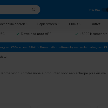
Incl. btw
onmaakmiddelen
Papierwaren
Pbm's
Outlet
50,-
Download
onze APP
+5000 klantbeoord
drag van
€50,-
en een GRATIS
Romed Alcoholfoam
bij een orderbedrag van
€7
ister
egros vindt u professionele producten voor een scherpe prijs én we l