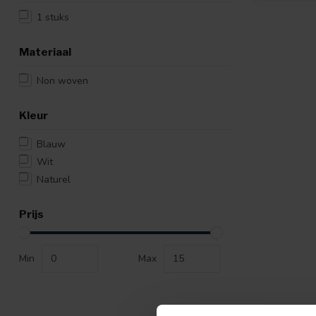
1 stuks
Materiaal
Non woven
Kleur
Blauw
Wit
Naturel
Prijs
Min
Max