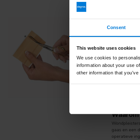
Wondple
Koop uw wondp
Consent
Een populaire 
Je huid besch
organismen ma
This website uses cookies
hygiënische
w
We use cookies to personalis
een uitgebreid
information about your use of
Wat is e
other information that you’ve
Wondpleisters
soorten wonde
wondverban
wondverband 
Waarom g
Wondpleisters
gaas en een d
operatieve in