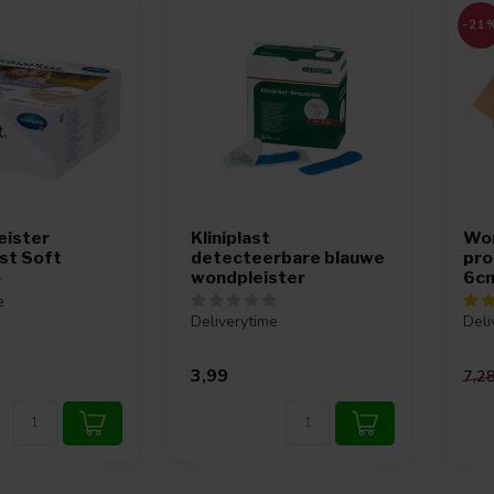
-21
eister
Kliniplast
Won
st Soft
detecteerbare blauwe
pro
wondpleister
6cm
e
Deliverytime
Deli
3,99
7,2