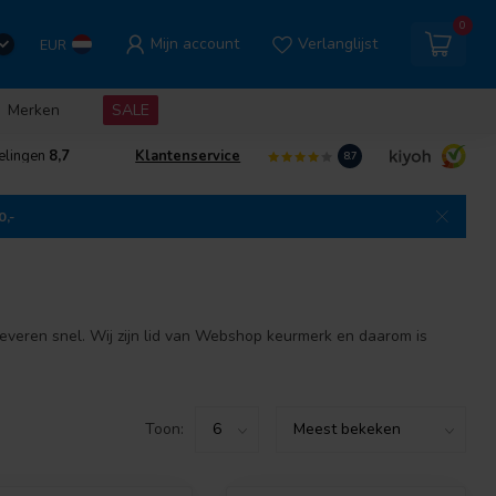
0
Mijn account
Verlanglijst
EUR
Merken
SALE
elingen
8,7
Klantenservice
8.7
0,-
everen snel. Wij zijn lid van Webshop keurmerk en daarom is
Toon: