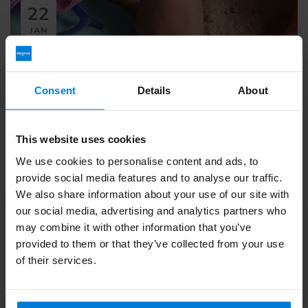
22
JAN
2022
Consent
Details
About
This website uses cookies
Kalknagels; de beste manier om ze te
We use cookies to personalise content and ads, to
behandelen en te voorkomen!
provide social media features and to analyse our traffic.
We also share information about your use of our site with
our social media, advertising and analytics partners who
Last van kalknagels?! Hier vind je de beste tips om
may combine it with other information that you’ve
kalknagels, meestal schimmelnagels te behandelen en
provided to them or that they’ve collected from your use
te voorkomen. Zoek je een professionele behan...
of their services.
Lees meer