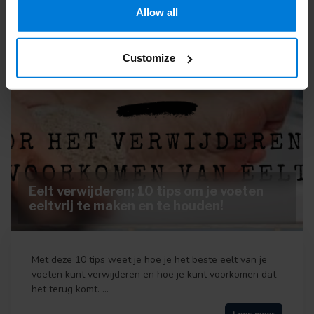
Allow all
11
Customize
NOV
2021
Eelt verwijderen; 10 tips om je voeten
eeltvrij te maken en te houden!
Met deze 10 tips weet je hoe je het beste eelt van je
voeten kunt verwijderen en hoe je kunt voorkomen dat
het terug komt. ...