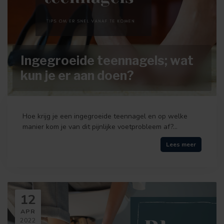
Ingegroeide teennagels; wat
kun je er aan doen?
Hoe krijg je een ingegroeide teennagel en op welke
manier kom je van dit pijnlijke voetprobleem af?...
Lees meer
12
APR
2022