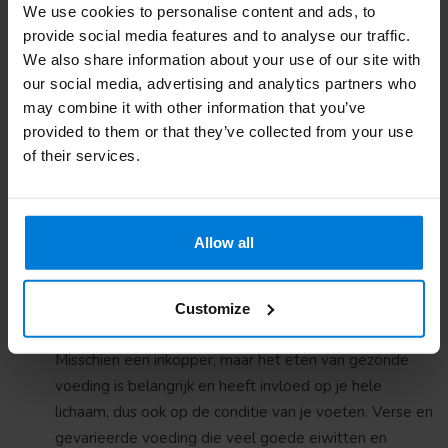
niet altijd op precies dezelfde plaats komt.
We use cookies to personalise content and ads, to
provide social media features and to analyse our traffic.
Tip 2 > Hydrateer je voeten
Het hydrateren van je voeten is een van de
We also share information about your use of our site with
belangrijkste wapens in het voorkomen van
our social media, advertising and analytics partners who
may combine it with other information that you’ve
eeltvorming. Een
hydraterende voetcreme
(vaak op
provided to them or that they’ve collected from your use
basis van ureum) wordt snel door de huid opgenomen
of their services.
en houdt de droge huid soepel. Het is aan te raden om
dit dagelijks aan te brengen op schone, droge voeten
totdat de crème volledig geabsorbeerd is. Zeker bij
het dragen van open schoenen, waarbij de voeten nog
Allow all
eerder uitdrogen, is een keer extra smeren geen
overbodige luxe!
Customize
Tip 3 > Eet gezond en zorg voor een gezond
gewicht
Misschien een inkopper, maar het eten van gezonde
voeding is belangrijk en heeft invloed op je hele
lichaam, dus ook op de conditie van je voeten. Verse en
gevarieerde voeding die veel goede eiwitten en