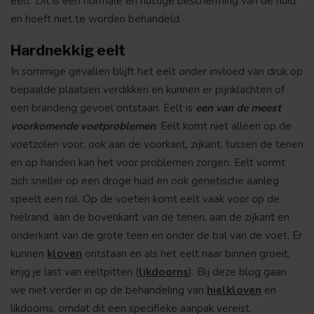
eelt. Dit is een normale en nuttige bescherming van de huid
en hoeft niet te worden behandeld.
Hardnekkig eelt
In sommige gevallen blijft het eelt onder invloed van druk op
bepaalde plaatsen verdikken en kunnen er pijnklachten of
een branderig gevoel ontstaan. Eelt is
een van de meest
voorkomende voetproblemen
. Eelt komt niet alleen op de
voetzolen voor, ook aan de voorkant, zijkant, tussen de tenen
en op handen kan het voor problemen zorgen. Eelt vormt
zich sneller op een droge huid en ook genetische aanleg
speelt een rol. Op de voeten komt eelt vaak voor op de
hielrand, aan de bovenkant van de tenen, aan de zijkant en
onderkant van de grote teen en onder de bal van de voet. Er
kunnen
kloven
ontstaan en als het eelt naar binnen groeit,
krijg je last van eeltpitten (
likdoorns
). Bij deze blog gaan
we niet verder in op de behandeling van
hielkloven
en
likdoorns, omdat dit een specifieke aanpak vereist.