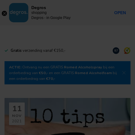
0
Degros
Incl. btw
MENU
OPEN
shopping
Degros - in Google Play
Gratis
verzending vanaf €150,-
Download
o
8.7
ACTIE:
Ontvang nu een GRATIS
Romed Alcoholspray
bij een
orderbedrag van
€50,-
en een GRATIS
Romed Alcoholfoam
bij
een orderbedrag van
€70,-
11
NOV
2021